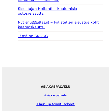
Sisustajan Hollanti – kuulumisia
ostosreissulta
Nyt snuggaillaan! – Fiilistellen sisustus kohti
kaamoskautta.
Tämä on SNUGG
ASIAKASPALVELU
Asiakaspalvelu
Tilaus- ja toimitusehdot