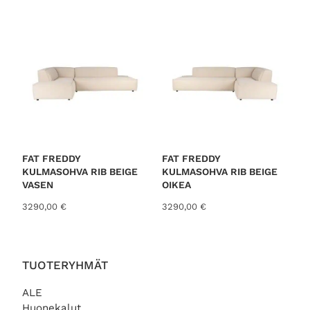
o
r
t
e
d
b
y
l
a
t
FAT FREDDY
FAT FREDDY
KULMASOHVA RIB BEIGE
KULMASOHVA RIB BEIGE
e
VASEN
OIKEA
s
3290,00
€
3290,00
€
t
TUOTERYHMÄT
ALE
Huonekalut