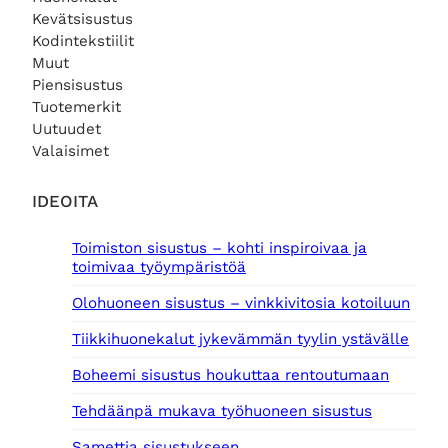
Kevätsisustus
Kodintekstiilit
Muut
Piensisustus
Tuotemerkit
Uutuudet
Valaisimet
IDEOITA
Toimiston sisustus – kohti inspiroivaa ja
toimivaa työympäristöä
Olohuoneen sisustus – vinkkivitosia kotoiluun
Tiikkihuonekalut jykevämmän tyylin ystävälle
Boheemi sisustus houkuttaa rentoutumaan
Tehdäänpä mukava työhuoneen sisustus
Samettia sisustukseen