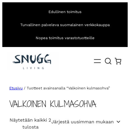
Edullinen toimitus
Turvallinen palveleva suomalainen verkkokauppa
Nopea toimitus varastotuotteille
Etusivu
/ Tuotteet avainsanalla “Valkoinen kulmasohva”
VALKOINEN KULMASOHVA
Näytetään kaikki 2
S
tulosta