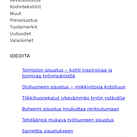
Kevätsisustus
Kodintekstiilit
Muut
Piensisustus
Tuotemerkit
Uutuudet
Valaisimet
IDEOITA
Toimiston sisustus – kohti inspiroivaa ja
toimivaa työympäristöä
Olohuoneen sisustus – vinkkivitosia kotoiluun
Tiikkihuonekalut jykevämmän tyylin ystävälle
Boheemi sisustus houkuttaa rentoutumaan
Tehdäänpä mukava työhuoneen sisustus
Samettia sisustukseen