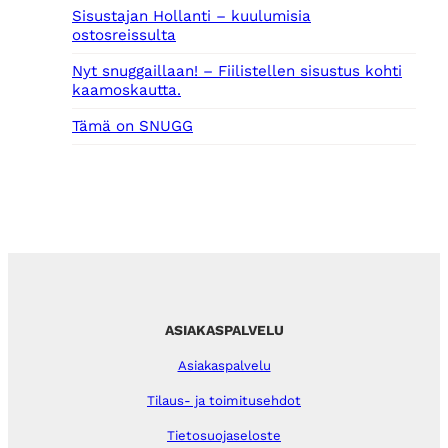
Sisustajan Hollanti – kuulumisia
ostosreissulta
Nyt snuggaillaan! – Fiilistellen sisustus kohti
kaamoskautta.
Tämä on SNUGG
ASIAKASPALVELU
Asiakaspalvelu
Tilaus- ja toimitusehdot
Tietosuojaseloste