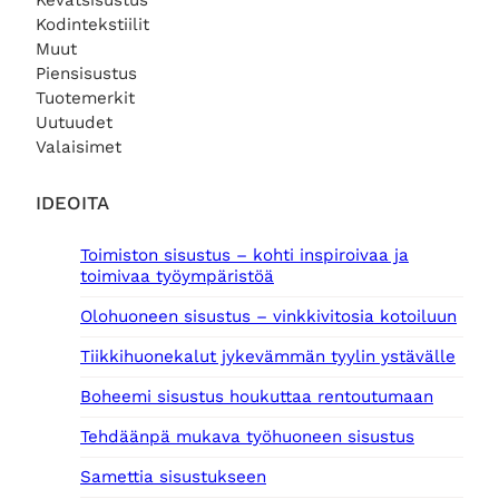
Kevätsisustus
Kodintekstiilit
Muut
Piensisustus
Tuotemerkit
Uutuudet
Valaisimet
IDEOITA
Toimiston sisustus – kohti inspiroivaa ja
toimivaa työympäristöä
Olohuoneen sisustus – vinkkivitosia kotoiluun
Tiikkihuonekalut jykevämmän tyylin ystävälle
Boheemi sisustus houkuttaa rentoutumaan
Tehdäänpä mukava työhuoneen sisustus
Samettia sisustukseen