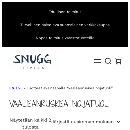
Edullinen toimitus
Turvallinen palveleva suomalainen verkkokauppa
Nopea toimitus varastotuotteille
Etusivu
/ Tuotteet avainsanalla “vaaleanruskea nojatuoli”
VAALEANRUSKEA NOJATUOLI
Näytetään kaikki 2
S
tulosta