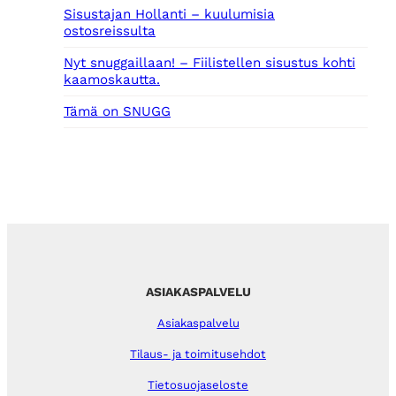
Sisustajan Hollanti – kuulumisia
ostosreissulta
Nyt snuggaillaan! – Fiilistellen sisustus kohti
kaamoskautta.
Tämä on SNUGG
ASIAKASPALVELU
Asiakaspalvelu
Tilaus- ja toimitusehdot
Tietosuojaseloste