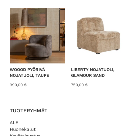
o
r
t
e
d
b
y
l
a
t
WOOOD PYÖRIVÄ
LIBERTY NOJATUOLI,
NOJATUOLI, TAUPE
GLAMOUR SAND
e
s
990,00
€
750,00
€
t
TUOTERYHMÄT
ALE
Huonekalut