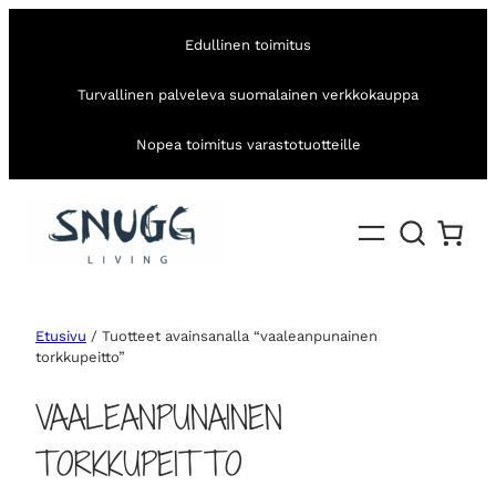
Edullinen toimitus
Turvallinen palveleva suomalainen verkkokauppa
Nopea toimitus varastotuotteille
Etusivu
/ Tuotteet avainsanalla “vaaleanpunainen
torkkupeitto”
VAALEANPUNAINEN
TORKKUPEITTO