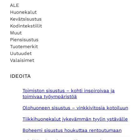
r
e
ALE
ä
n
Huonekalut
i
h
Kevätsisustus
n
i
e
n
Kodintekstiilit
n
t
Muut
h
a
Piensisustus
i
o
Tuotemerkit
n
n
Uutuudet
t
:
Valaisimet
a
1
o
9
l
,
IDEOITA
i
0
:
0
Toimiston sisustus – kohti inspiroivaa ja
2
toimivaa työympäristöä
5
€
,
.
Olohuoneen sisustus – vinkkivitosia kotoiluun
0
0
Tiikkihuonekalut jykevämmän tyylin ystävälle
€
Boheemi sisustus houkuttaa rentoutumaan
.