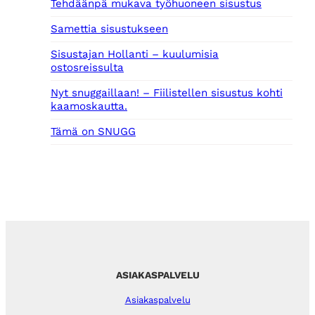
Tehdäänpä mukava työhuoneen sisustus
Samettia sisustukseen
Sisustajan Hollanti – kuulumisia
ostosreissulta
Nyt snuggaillaan! – Fiilistellen sisustus kohti
kaamoskautta.
Tämä on SNUGG
ASIAKASPALVELU
Asiakaspalvelu