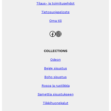
Tilaus- ja toimitusehdot
Tietosuojaseloste
Oma tili
Facebook
Instagram
COLLECTIONS
Odeon
Beige sisustus
Boho sisustus
Rosoa ja rustiikkia
Samettia sisustukseen
Tiikkihuonekalut