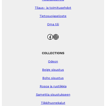
Tilaus- ja toimitusehdot
Tietosuojaseloste
Oma tili
Facebook
Instagram
COLLECTIONS
Odeon
Beige sisustus
Boho sisustus
Rosoa ja rustiikkia
Samettia sisustukseen
Tiikkihuonekalut