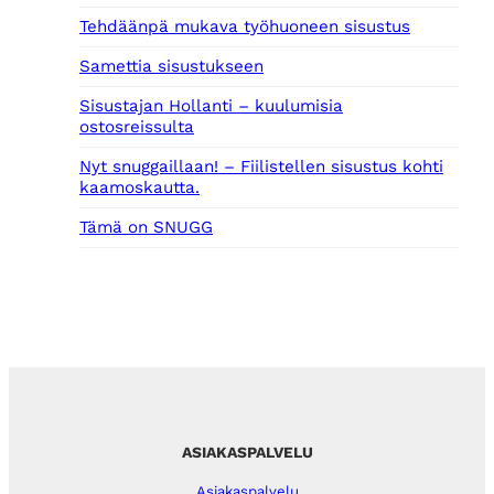
Tehdäänpä mukava työhuoneen sisustus
Samettia sisustukseen
Sisustajan Hollanti – kuulumisia
ostosreissulta
Nyt snuggaillaan! – Fiilistellen sisustus kohti
kaamoskautta.
Tämä on SNUGG
ASIAKASPALVELU
Asiakaspalvelu