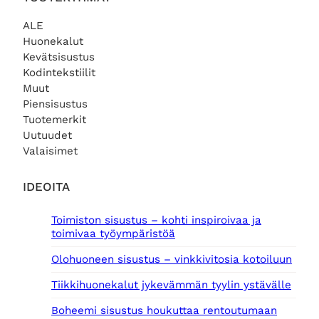
ALE
Huonekalut
Kevätsisustus
Kodintekstiilit
Muut
Piensisustus
Tuotemerkit
Uutuudet
Valaisimet
IDEOITA
Toimiston sisustus – kohti inspiroivaa ja
toimivaa työympäristöä
Olohuoneen sisustus – vinkkivitosia kotoiluun
Tiikkihuonekalut jykevämmän tyylin ystävälle
Boheemi sisustus houkuttaa rentoutumaan