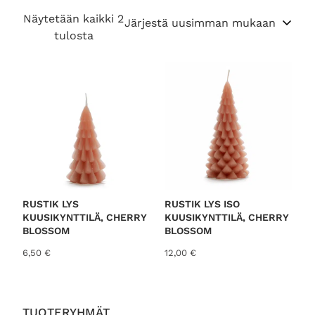
Näytetään kaikki 2
S
tulosta
o
r
t
e
d
b
y
l
a
t
RUSTIK LYS
RUSTIK LYS ISO
KUUSIKYNTTILÄ, CHERRY
KUUSIKYNTTILÄ, CHERRY
e
BLOSSOM
BLOSSOM
s
6,50
€
12,00
€
t
TUOTERYHMÄT