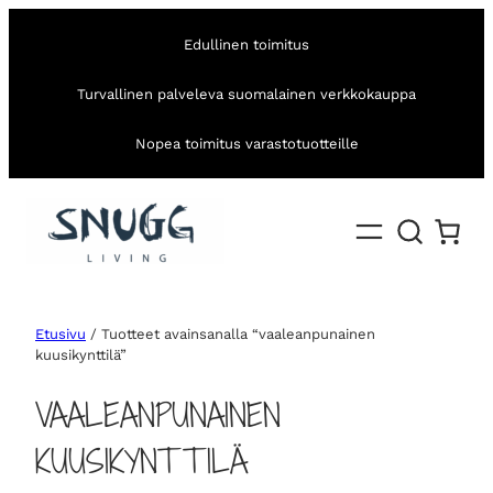
Edullinen toimitus
Turvallinen palveleva suomalainen verkkokauppa
Nopea toimitus varastotuotteille
Etusivu
/ Tuotteet avainsanalla “vaaleanpunainen
kuusikynttilä”
VAALEANPUNAINEN
KUUSIKYNTTILÄ