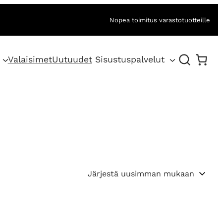
Nopea toimitus varastotuotteille
Valaisimet
Uutuudet
Sisustuspalvelut