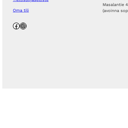
Masalantie 
Oma tili
(avoinna so
Facebook
Instagram