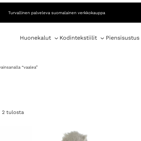
Turvallinen palveleva suomalainen verkkokauppa
Huonekalut
Kodintekstiilit
Piensisustus
vainsanalla “vaalea”
S
 2 tulosta
o
r
t