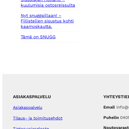
kuulumisia ostosreissulta
Nyt snuggaillaan! –
Fiilistellen sisustus kohti
kaamoskautta.
Tämä on SNUGG
ASIAKASPALVELU
YHTEYSTIE
Email
info@s
Asiakaspalvelu
Puhelin
040
Tilaus- ja toimitusehdot
Noutovarast
Tietosuojaseloste