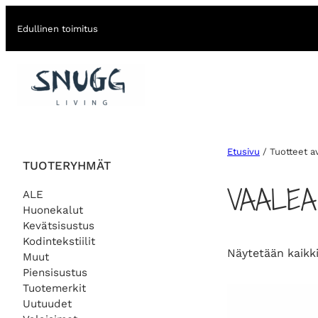
Edullinen toimitus
Etusivu
/ Tuotteet a
TUOTERYHMÄT
VAALEA
ALE
Huonekalut
Kevätsisustus
Kodintekstiilit
Näytetään kaikki
Muut
Piensisustus
Tuotemerkit
Uutuudet