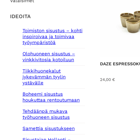
Valaisimet
IDEOITA
Toimiston sisustus – kohti
inspiroivaa ja toimivaa
työympäristöä
Olohuoneen sisustus –
vinkkivitosia kotoiluun
DAZE ESPRESSOKU
Tiikkihuonekalut
jykevämmän tyylin
24,00
€
ystävälle
Boheemi sisustus
houkuttaa rentoutumaan
Tehdäänpä mukava
työhuoneen sisustus
Samettia sisustukseen
Sisustajan Hollanti –