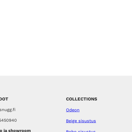
DOT
COLLECTIONS
nugg.fi
Odeon
5450940
Beige sisustus
o ja showroom
Boho sisustus