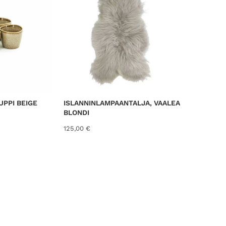
e
d
b
y
l
a
t
e
s
PPI BEIGE
ISLANNINLAMPAANTALJA, VAALEA
t
BLONDI
125,00
€