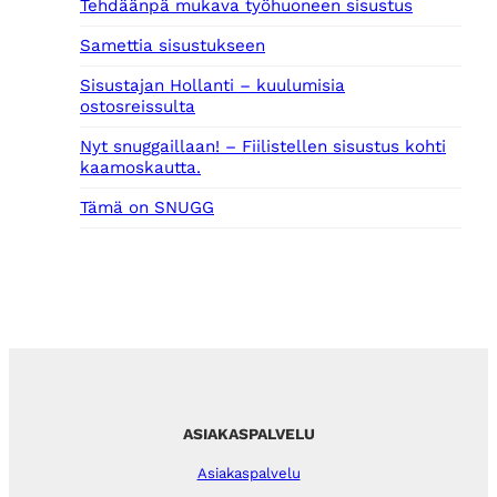
Tehdäänpä mukava työhuoneen sisustus
Samettia sisustukseen
Sisustajan Hollanti – kuulumisia
ostosreissulta
Nyt snuggaillaan! – Fiilistellen sisustus kohti
kaamoskautta.
Tämä on SNUGG
ASIAKASPALVELU
Asiakaspalvelu