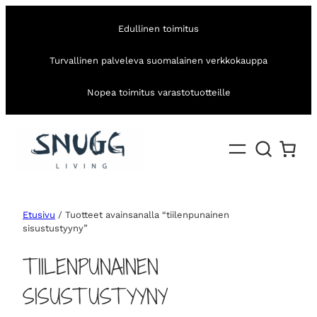
Edullinen toimitus
Turvallinen palveleva suomalainen verkkokauppa
Nopea toimitus varastotuotteille
Etusivu
/ Tuotteet avainsanalla “tiilenpunainen
sisustustyyny”
TIILENPUNAINEN
SISUSTUSTYYNY