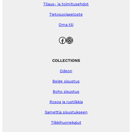
Tilaus- ja toimitusehdot
Tietosuojaseloste
Oma tili
Facebook
Instagram
COLLECTIONS
Odeon
Beige sisustus
Boho sisustus
Rosoa ja rustiikkia
Samettia sisustukseen
Tiikkihuonekalut