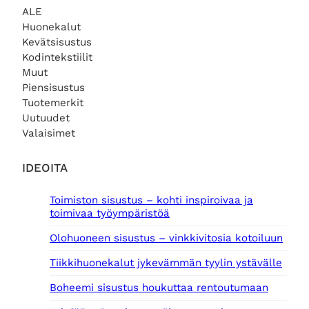
ALE
Huonekalut
Kevätsisustus
Kodintekstiilit
Muut
Piensisustus
Tuotemerkit
Uutuudet
Valaisimet
IDEOITA
Toimiston sisustus – kohti inspiroivaa ja
toimivaa työympäristöä
Olohuoneen sisustus – vinkkivitosia kotoiluun
Tiikkihuonekalut jykevämmän tyylin ystävälle
Boheemi sisustus houkuttaa rentoutumaan