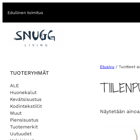
Edullinen toimitus
Etusivu
/ Tuotteet av
TUOTERYHMÄT
TIILEN
ALE
Huonekalut
Kevätsisustus
Kodintekstiilit
Näytetään ainoa
Muut
Piensisustus
Tuotemerkit
Uutuudet