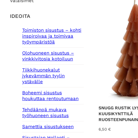
Valaisimet
IDEOITA
Toimiston sisustus – kohti
inspiroivaa ja toimivaa
työympäristöä
Olohuoneen sisustus –
vinkkivitosia kotoiluun
Tiikkihuonekalut
jykevämmän tyylin
ystävälle
Boheemi sisustus
houkuttaa rentoutumaan
SNUGG RUSTIK LY
Tehdäänpä mukava
KUUSIKYNTTILÄ
työhuoneen sisustus
RUOSTEENPUNAI
Samettia sisustukseen
6,50
€
Sisustajan Hollanti –