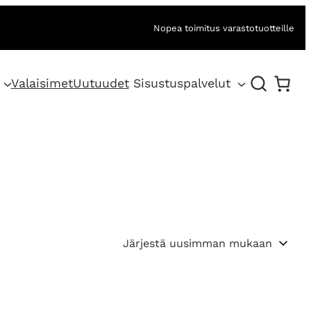
Nopea toimitus varastotuotteille
Valaisimet
Uutuudet
Sisustuspalvelut