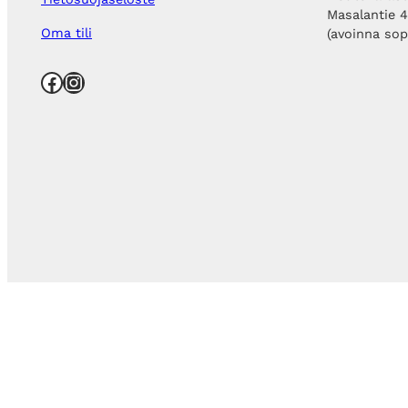
Masalantie 
Oma tili
(avoinna so
Facebook
Instagram