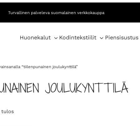
Turvallinen palveleva suomalainen verkkokauppa
Huonekalut
Kodintekstiilit
Piensisustus
ainsanalla “tiilenpunainen joulukynttilä”
PUNAINEN JOULUKYNTTILÄ
 tulos