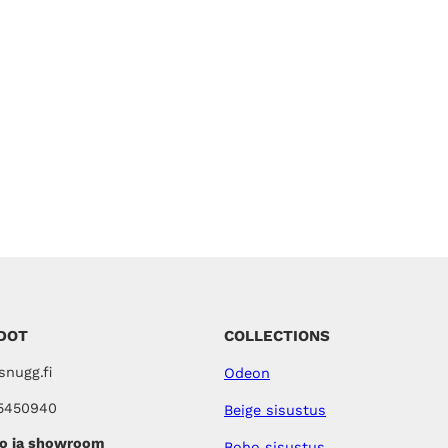
DOT
COLLECTIONS
nugg.fi
Odeon
5450940
Beige sisustus
o ja showroom
Boho sisustus