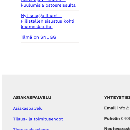
kuulumisia ostosreissulta
Nyt snuggaillaan! –
Fiilistellen sisustus kohti
kaamoskautta.
Tämä on SNUGG
ASIAKASPALVELU
YHTEYSTIE
Email
info@s
Asiakaspalvelu
Puhelin
040
Tilaus- ja toimitusehdot
Noutovarast
Tietosuojaseloste