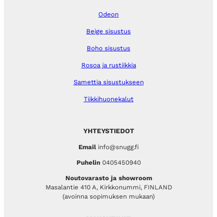
Odeon
Beige sisustus
Boho sisustus
Rosoa ja rustiikkia
Samettia sisustukseen
Tiikkihuonekalut
YHTEYSTIEDOT
Email
info@snugg.fi
Puhelin
0405450940
Noutovarasto ja showroom
Masalantie 410 A, Kirkkonummi, FINLAND
(avoinna sopimuksen mukaan)