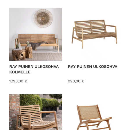
o
r
t
e
d
b
y
l
a
t
RAY PUINEN ULKOSOHVA
RAY PUINEN ULKOSOHVA
KOLMELLE
e
s
1290,00
€
990,00
€
t