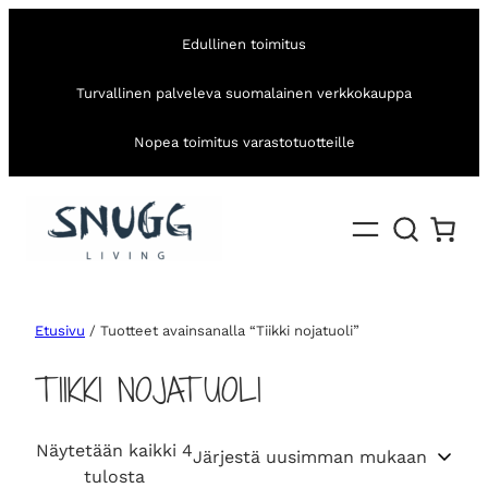
Edullinen toimitus
Turvallinen palveleva suomalainen verkkokauppa
Nopea toimitus varastotuotteille
Etusivu
/ Tuotteet avainsanalla “Tiikki nojatuoli”
TIIKKI NOJATUOLI
Näytetään kaikki 4
S
tulosta