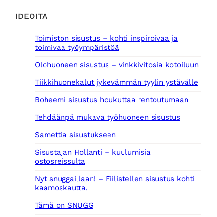
IDEOITA
Toimiston sisustus – kohti inspiroivaa ja
toimivaa työympäristöä
Olohuoneen sisustus – vinkkivitosia kotoiluun
Tiikkihuonekalut jykevämmän tyylin ystävälle
Boheemi sisustus houkuttaa rentoutumaan
Tehdäänpä mukava työhuoneen sisustus
Samettia sisustukseen
Sisustajan Hollanti – kuulumisia
ostosreissulta
Nyt snuggaillaan! – Fiilistellen sisustus kohti
kaamoskautta.
Tämä on SNUGG