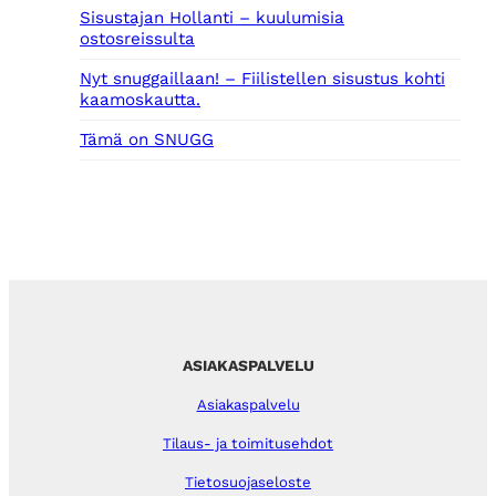
Sisustajan Hollanti – kuulumisia
ostosreissulta
Nyt snuggaillaan! – Fiilistellen sisustus kohti
kaamoskautta.
Tämä on SNUGG
ASIAKASPALVELU
Asiakaspalvelu
Tilaus- ja toimitusehdot
Tietosuojaseloste