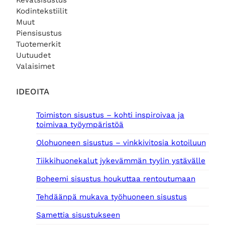
Kevätsisustus
Kodintekstiilit
Muut
Piensisustus
Tuotemerkit
Uutuudet
Valaisimet
IDEOITA
Toimiston sisustus – kohti inspiroivaa ja
toimivaa työympäristöä
Olohuoneen sisustus – vinkkivitosia kotoiluun
Tiikkihuonekalut jykevämmän tyylin ystävälle
Boheemi sisustus houkuttaa rentoutumaan
Tehdäänpä mukava työhuoneen sisustus
Samettia sisustukseen