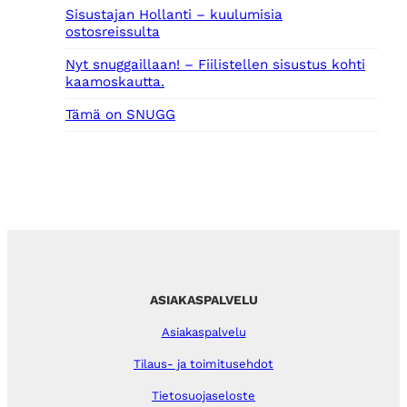
Sisustajan Hollanti – kuulumisia
ostosreissulta
Nyt snuggaillaan! – Fiilistellen sisustus kohti
kaamoskautta.
Tämä on SNUGG
ASIAKASPALVELU
Asiakaspalvelu
Tilaus- ja toimitusehdot
Tietosuojaseloste