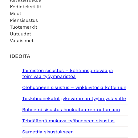
Kevätsisustus
Kodintekstiilit
Muut
Piensisustus
Tuotemerkit
Uutuudet
Valaisimet
IDEOITA
Toimiston sisustus – kohti inspiroivaa ja
toimivaa työympäristöä
Olohuoneen sisustus – vinkkivitosia kotoiluun
Tiikkihuonekalut jykevämmän tyylin ystävälle
Boheemi sisustus houkuttaa rentoutumaan
Tehdäänpä mukava työhuoneen sisustus
Samettia sisustukseen