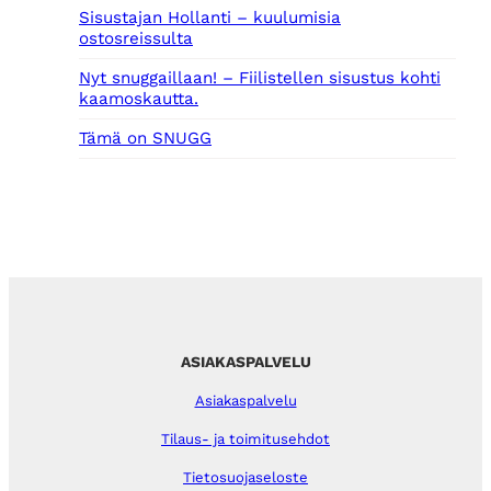
Sisustajan Hollanti – kuulumisia
ostosreissulta
Nyt snuggaillaan! – Fiilistellen sisustus kohti
kaamoskautta.
Tämä on SNUGG
ASIAKASPALVELU
Asiakaspalvelu
Tilaus- ja toimitusehdot
Tietosuojaseloste