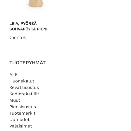
LEIA, PYÖREÄ
SOHVAPÖYTÄ PIENI
290,00
€
TUOTERYHMÄT
ALE
Huonekalut
Kevätsisustus
Kodintekstiilit
Muut
Piensisustus
Tuotemerkit
Uutuudet
Valaisimet