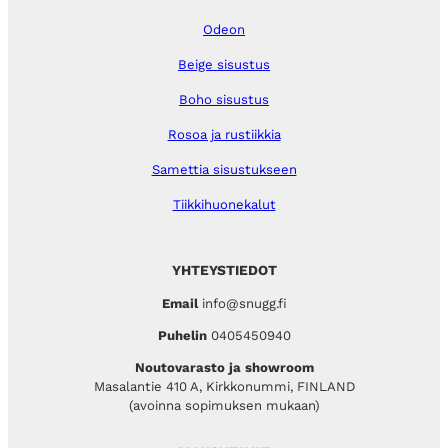
Odeon
Beige sisustus
Boho sisustus
Rosoa ja rustiikkia
Samettia sisustukseen
Tiikkihuonekalut
YHTEYSTIEDOT
Email
info@snugg.fi
Puhelin
0405450940
Noutovarasto ja showroom
Masalantie 410 A, Kirkkonummi, FINLAND
(avoinna sopimuksen mukaan)