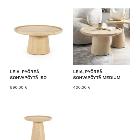
o
r
t
e
d
b
y
l
a
t
LEIA, PYÖREÄ
LEIA, PYÖREÄ
SOHVAPÖYTÄ ISO
SOHVAPÖYTÄ MEDIUM
e
s
590,00
€
430,00
€
t