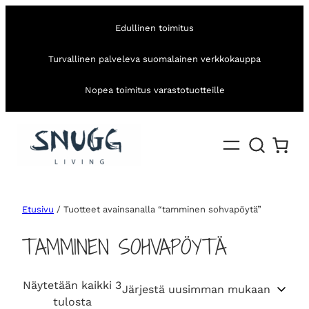
Edullinen toimitus
Turvallinen palveleva suomalainen verkkokauppa
Nopea toimitus varastotuotteille
Etusivu
/ Tuotteet avainsanalla “tamminen sohvapöytä”
TAMMINEN SOHVAPÖYTÄ
Näytetään kaikki 3
S
tulosta