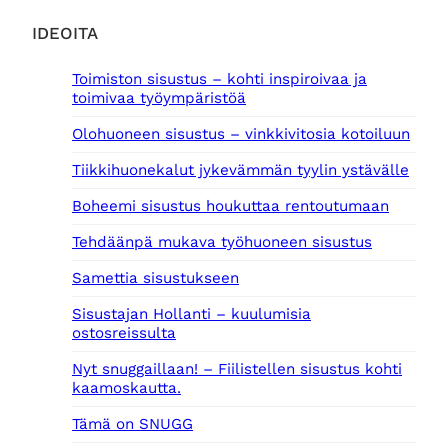
IDEOITA
Toimiston sisustus – kohti inspiroivaa ja
toimivaa työympäristöä
Olohuoneen sisustus – vinkkivitosia kotoiluun
Tiikkihuonekalut jykevämmän tyylin ystävälle
Boheemi sisustus houkuttaa rentoutumaan
Tehdäänpä mukava työhuoneen sisustus
Samettia sisustukseen
Sisustajan Hollanti – kuulumisia
ostosreissulta
Nyt snuggaillaan! – Fiilistellen sisustus kohti
kaamoskautta.
Tämä on SNUGG