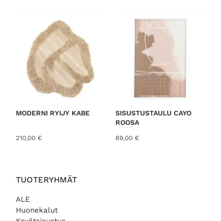
o
r
t
e
d
b
y
l
a
t
MODERNI RYIJY KABE
SISUSTUSTAULU CAYO
ROOSA
e
s
210,00
€
89,00
€
t
TUOTERYHMÄT
ALE
Huonekalut