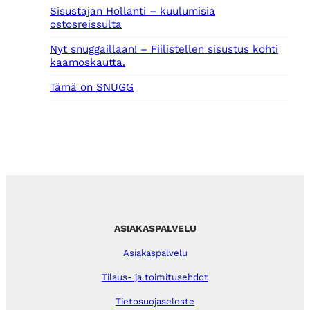
Sisustajan Hollanti – kuulumisia
ostosreissulta
Nyt snuggaillaan! – Fiilistellen sisustus kohti
kaamoskautta.
Tämä on SNUGG
ASIAKASPALVELU
Asiakaspalvelu
Tilaus- ja toimitusehdot
Tietosuojaseloste