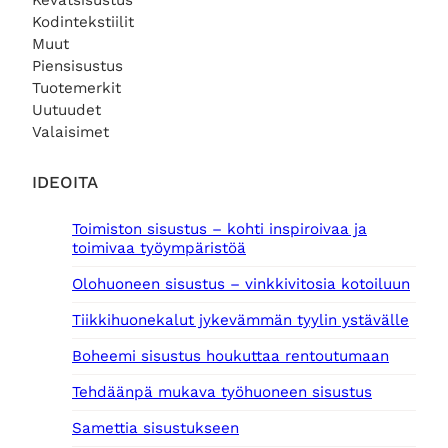
Kevätsisustus
Kodintekstiilit
Muut
Piensisustus
Tuotemerkit
Uutuudet
Valaisimet
IDEOITA
Toimiston sisustus – kohti inspiroivaa ja
toimivaa työympäristöä
Olohuoneen sisustus – vinkkivitosia kotoiluun
Tiikkihuonekalut jykevämmän tyylin ystävälle
Boheemi sisustus houkuttaa rentoutumaan
Tehdäänpä mukava työhuoneen sisustus
Samettia sisustukseen