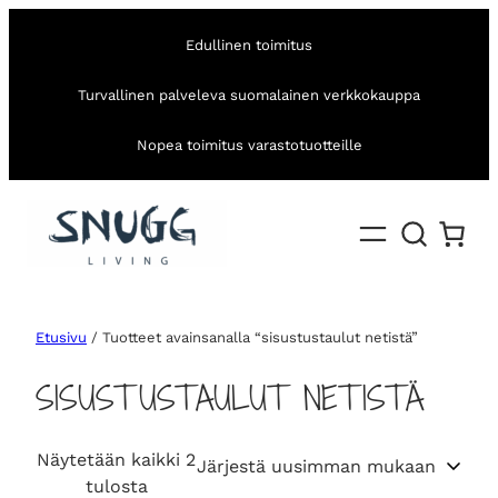
Edullinen toimitus
Turvallinen palveleva suomalainen verkkokauppa
Nopea toimitus varastotuotteille
Etusivu
/ Tuotteet avainsanalla “sisustustaulut netistä”
SISUSTUSTAULUT NETISTÄ
Näytetään kaikki 2
S
tulosta