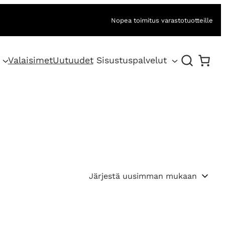
Nopea toimitus varastotuotteille
Valaisimet
Uutuudet
Sisustuspalvelut