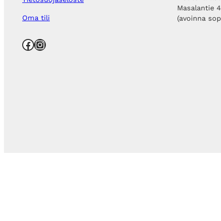
Masalantie 
Oma tili
(avoinna so
Facebook
Instagram