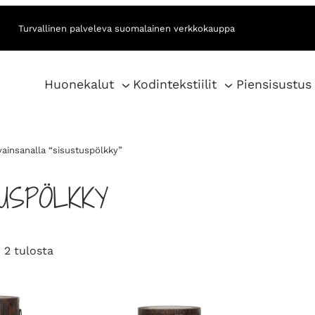
Turvallinen palveleva suomalainen verkkokauppa
Huonekalut
Kodintekstiilit
Piensisustus
vainsanalla “sisustuspölkky”
USPÖLKKY
S
 2 tulosta
o
r
t