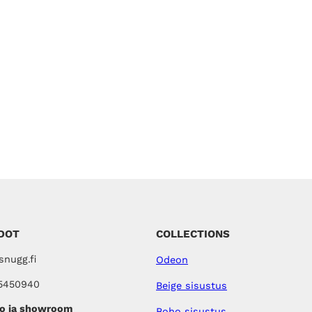
DOT
COLLECTIONS
nugg.fi
Odeon
5450940
Beige sisustus
o ja showroom
Boho sisustus