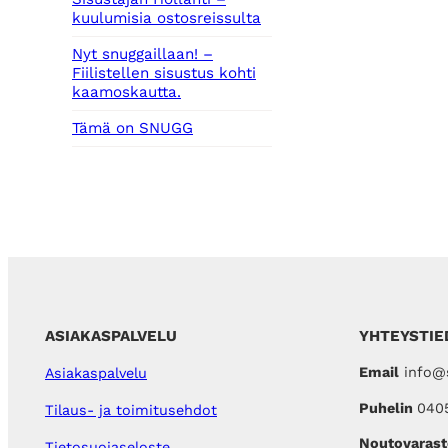
kuulumisia ostosreissulta
Nyt snuggaillaan! –
Fiilistellen sisustus kohti
kaamoskautta.
Tämä on SNUGG
ASIAKASPALVELU
YHTEYSTIE
Email
info@s
Asiakaspalvelu
Puhelin
040
Tilaus- ja toimitusehdot
Noutovarast
Tietosuojaseloste