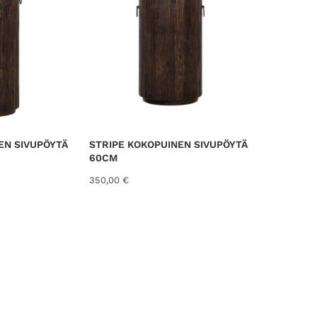
e
d
b
y
l
a
t
e
s
EN SIVUPÖYTÄ
STRIPE KOKOPUINEN SIVUPÖYTÄ
t
60CM
350,00
€