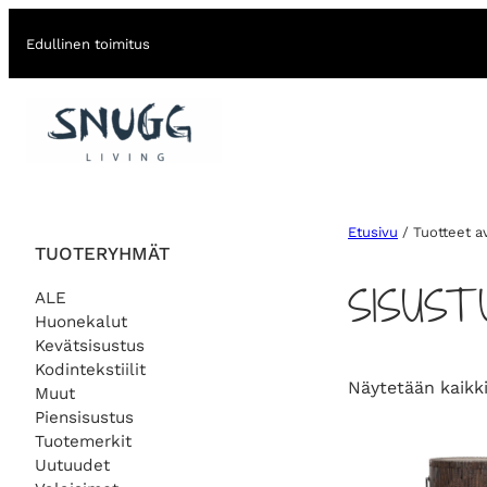
Edullinen toimitus
Etusivu
/ Tuotteet a
TUOTERYHMÄT
SISUST
ALE
Huonekalut
Kevätsisustus
Kodintekstiilit
Näytetään kaikki
Muut
Piensisustus
Tuotemerkit
Uutuudet