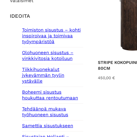
Valaisimet
IDEOITA
Toimiston sisustus – kohti
inspiroivaa ja toimivaa
työympäristöä
Olohuoneen sisustus –
vinkkivitosia kotoiluun
STRIPE KOKOPUIN
80CM
Tiikkihuonekalut
jykevämmän tyylin
450,00
€
ystävälle
Boheemi sisustus
houkuttaa rentoutumaan
Tehdäänpä mukava
työhuoneen sisustus
Samettia sisustukseen
Sisustajan Hollanti –