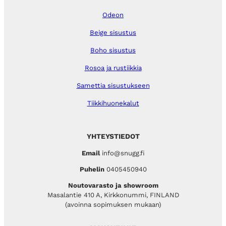
Odeon
Beige sisustus
Boho sisustus
Rosoa ja rustiikkia
Samettia sisustukseen
Tiikkihuonekalut
YHTEYSTIEDOT
Email
info@snugg.fi
Puhelin
0405450940
Noutovarasto ja showroom
Masalantie 410 A, Kirkkonummi, FINLAND
(avoinna sopimuksen mukaan)