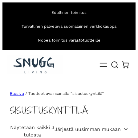
Edullinen toimitus
Turvallinen palveleva suomalainen verkkokauppa
Nopea toimitus varastotuotteille
Etusivu
/ Tuotteet avainsanalla “sisustuskynttilä”
SISUSTUSKYNTTILÄ
Näytetään kaikki 3
S
tulosta