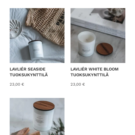
o
r
t
e
d
b
y
l
a
t
LAVLIÉR SEASIDE
LAVLIÉR WHITE BLOOM
TUOKSUKYNTTILÄ
TUOKSUKYNTTILÄ
e
s
23,00
€
23,00
€
t