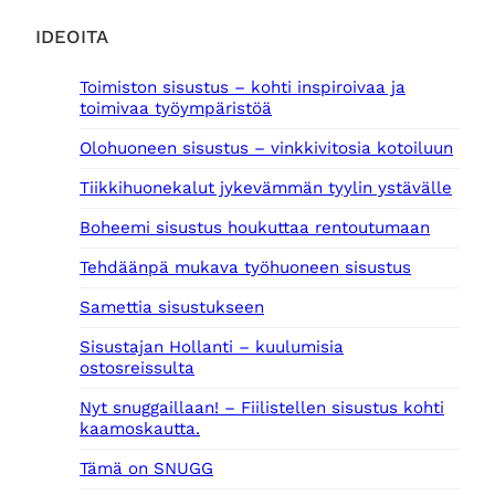
IDEOITA
Toimiston sisustus – kohti inspiroivaa ja
toimivaa työympäristöä
Olohuoneen sisustus – vinkkivitosia kotoiluun
Tiikkihuonekalut jykevämmän tyylin ystävälle
Boheemi sisustus houkuttaa rentoutumaan
Tehdäänpä mukava työhuoneen sisustus
Samettia sisustukseen
Sisustajan Hollanti – kuulumisia
ostosreissulta
Nyt snuggaillaan! – Fiilistellen sisustus kohti
kaamoskautta.
Tämä on SNUGG