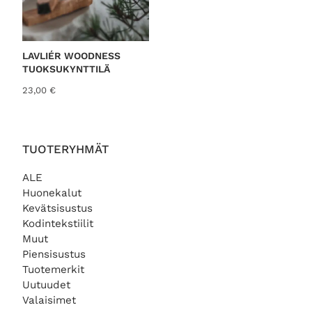
LAVLIÉR WOODNESS
TUOKSUKYNTTILÄ
23,00
€
TUOTERYHMÄT
ALE
Huonekalut
Kevätsisustus
Kodintekstiilit
Muut
Piensisustus
Tuotemerkit
Uutuudet
Valaisimet