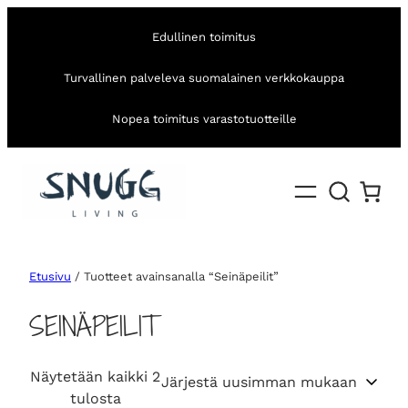
Edullinen toimitus
Turvallinen palveleva suomalainen verkkokauppa
Nopea toimitus varastotuotteille
Etusivu
/ Tuotteet avainsanalla “Seinäpeilit”
SEINÄPEILIT
Näytetään kaikki 2
S
tulosta