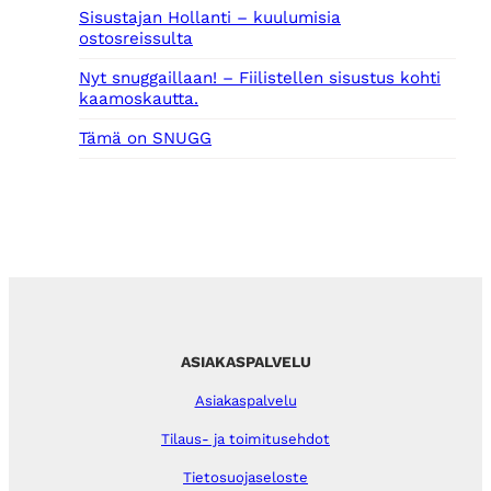
Sisustajan Hollanti – kuulumisia
ostosreissulta
Nyt snuggaillaan! – Fiilistellen sisustus kohti
kaamoskautta.
Tämä on SNUGG
ASIAKASPALVELU
Asiakaspalvelu
Tilaus- ja toimitusehdot
Tietosuojaseloste