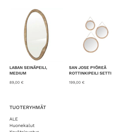
o
r
t
e
d
b
y
l
a
t
LABAN SEINÄPEILI,
SAN JOSE PYÖREÄ
MEDIUM
ROTTINKIPEILI SETTI
e
s
89,00
€
199,00
€
t
TUOTERYHMÄT
ALE
Huonekalut