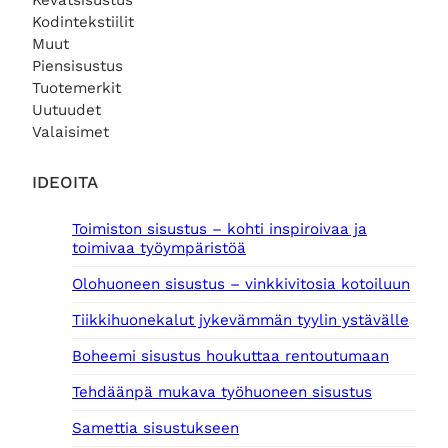
Kevätsisustus
Kodintekstiilit
Muut
Piensisustus
Tuotemerkit
Uutuudet
Valaisimet
IDEOITA
Toimiston sisustus – kohti inspiroivaa ja
toimivaa työympäristöä
Olohuoneen sisustus – vinkkivitosia kotoiluun
Tiikkihuonekalut jykevämmän tyylin ystävälle
Boheemi sisustus houkuttaa rentoutumaan
Tehdäänpä mukava työhuoneen sisustus
Samettia sisustukseen