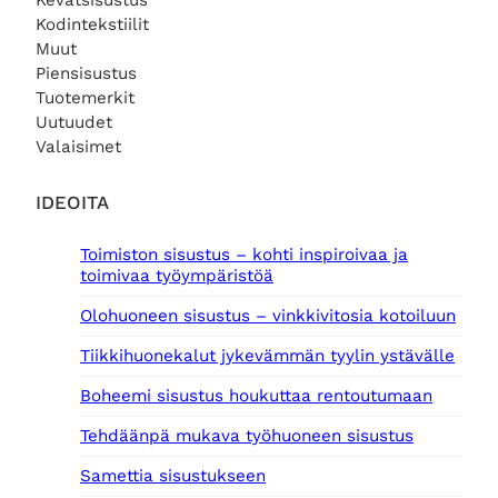
Kevätsisustus
Kodintekstiilit
Muut
Piensisustus
Tuotemerkit
Uutuudet
Valaisimet
IDEOITA
Toimiston sisustus – kohti inspiroivaa ja
toimivaa työympäristöä
Olohuoneen sisustus – vinkkivitosia kotoiluun
Tiikkihuonekalut jykevämmän tyylin ystävälle
Boheemi sisustus houkuttaa rentoutumaan
Tehdäänpä mukava työhuoneen sisustus
Samettia sisustukseen