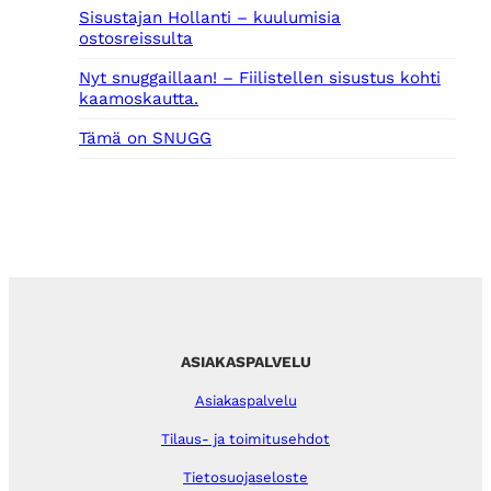
Sisustajan Hollanti – kuulumisia
ostosreissulta
Nyt snuggaillaan! – Fiilistellen sisustus kohti
kaamoskautta.
Tämä on SNUGG
ASIAKASPALVELU
Asiakaspalvelu
Tilaus- ja toimitusehdot
Tietosuojaseloste