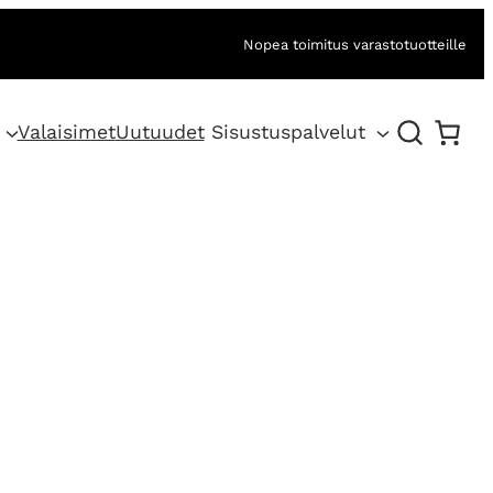
Nopea toimitus varastotuotteille
Valaisimet
Uutuudet
Sisustuspalvelut