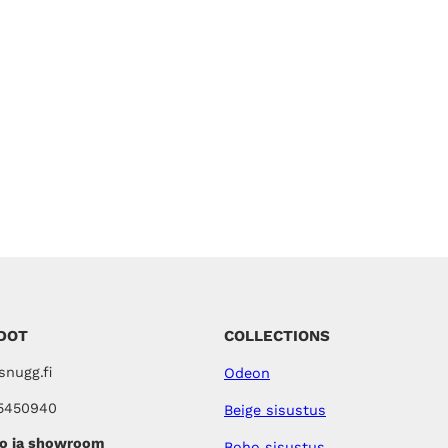
DOT
COLLECTIONS
nugg.fi
Odeon
5450940
Beige sisustus
o ja showroom
Boho sisustus