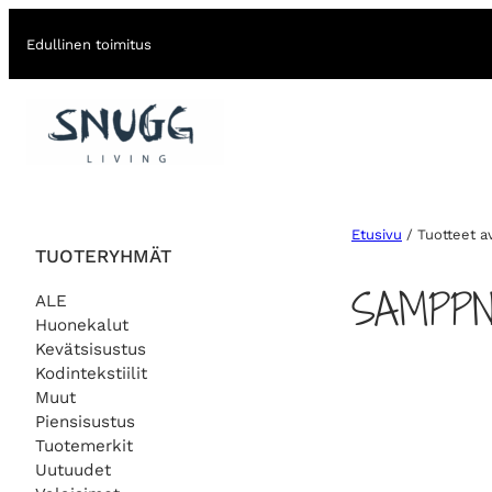
Edullinen toimitus
Etusivu
/ Tuotteet a
TUOTERYHMÄT
SAMPPN
ALE
Huonekalut
Kevätsisustus
Kodintekstiilit
Muut
Piensisustus
Tuotemerkit
Uutuudet