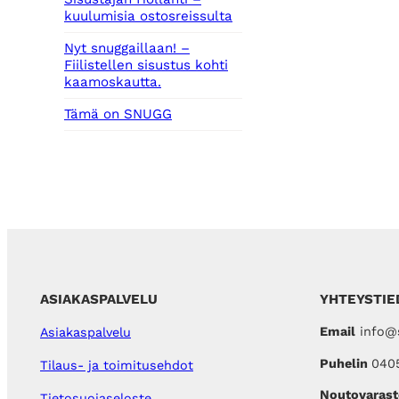
kuulumisia ostosreissulta
Nyt snuggaillaan! –
Fiilistellen sisustus kohti
kaamoskautta.
Tämä on SNUGG
ASIAKASPALVELU
YHTEYSTIE
Email
info@s
Asiakaspalvelu
Puhelin
040
Tilaus- ja toimitusehdot
Noutovarast
Tietosuojaseloste