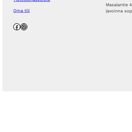
Masalantie 
Oma tili
(avoinna so
Facebook
Instagram