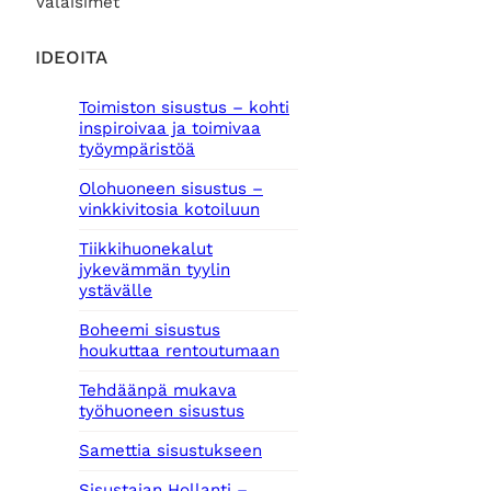
Valaisimet
IDEOITA
Toimiston sisustus – kohti
inspiroivaa ja toimivaa
työympäristöä
Olohuoneen sisustus –
vinkkivitosia kotoiluun
Tiikkihuonekalut
jykevämmän tyylin
ystävälle
Boheemi sisustus
houkuttaa rentoutumaan
Tehdäänpä mukava
työhuoneen sisustus
Samettia sisustukseen
Sisustajan Hollanti –