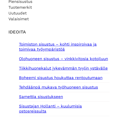
Piensisustus
i
o
Tuotemerkit
n
n
Uutuudet
t
:
Valaisimet
a
4
o
9
l
,
IDEOITA
i
0
:
0
Toimiston sisustus – kohti inspiroivaa ja
7
toimivaa työympäristöä
9
€
,
.
Olohuoneen sisustus – vinkkivitosia kotoiluun
0
0
Tiikkihuonekalut jykevämmän tyylin ystävälle
€
Boheemi sisustus houkuttaa rentoutumaan
.
Tehdäänpä mukava työhuoneen sisustus
Samettia sisustukseen
Sisustajan Hollanti – kuulumisia
ostosreissulta