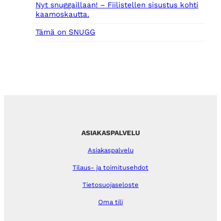
Nyt snuggaillaan! – Fiilistellen sisustus kohti
kaamoskautta.
Tämä on SNUGG
ASIAKASPALVELU
Asiakaspalvelu
Tilaus- ja toimitusehdot
Tietosuojaseloste
Oma tili