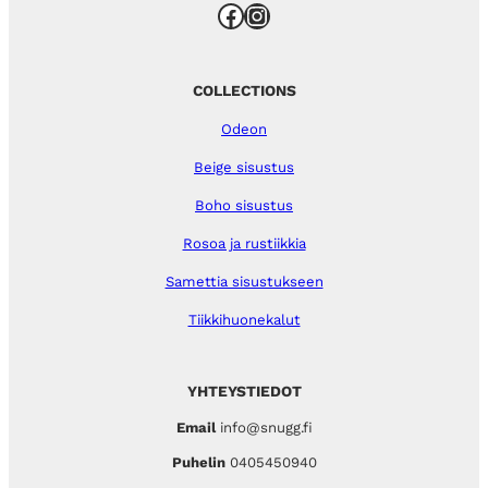
Facebook
Instagram
COLLECTIONS
Odeon
Beige sisustus
Boho sisustus
Rosoa ja rustiikkia
Samettia sisustukseen
Tiikkihuonekalut
YHTEYSTIEDOT
Email
info@snugg.fi
Puhelin
0405450940