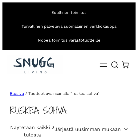
Edullinen toimitus
Turvallinen palveleva suomalainen verkkokauppa
Nopea toimitus varastotuotteille
Etusivu
/ Tuotteet avainsanalla “ruskea sohva”
RUSKEA SOHVA
Näytetään kaikki 2
S
tulosta