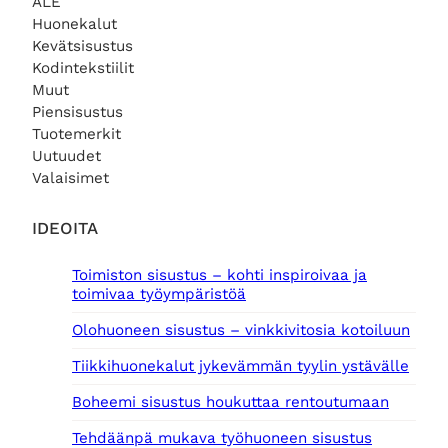
ALE
Huonekalut
Kevätsisustus
Kodintekstiilit
Muut
Piensisustus
Tuotemerkit
Uutuudet
Valaisimet
IDEOITA
Toimiston sisustus – kohti inspiroivaa ja
toimivaa työympäristöä
Olohuoneen sisustus – vinkkivitosia kotoiluun
Tiikkihuonekalut jykevämmän tyylin ystävälle
Boheemi sisustus houkuttaa rentoutumaan
Tehdäänpä mukava työhuoneen sisustus