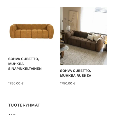
o
r
t
e
d
b
y
l
a
t
SOHVA CUBETTO,
MUHKEA
e
SINAPINKELTAINEN
SOHVA CUBETTO,
s
MUHKEA RUSKEA
t
1750,00
€
1750,00
€
TUOTERYHMÄT