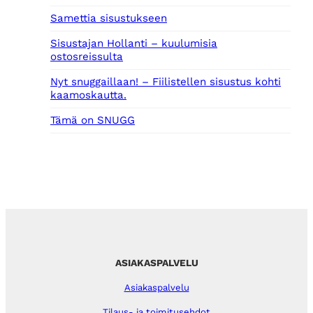
Samettia sisustukseen
Sisustajan Hollanti – kuulumisia
ostosreissulta
Nyt snuggaillaan! – Fiilistellen sisustus kohti
kaamoskautta.
Tämä on SNUGG
ASIAKASPALVELU
Asiakaspalvelu
Tilaus- ja toimitusehdot