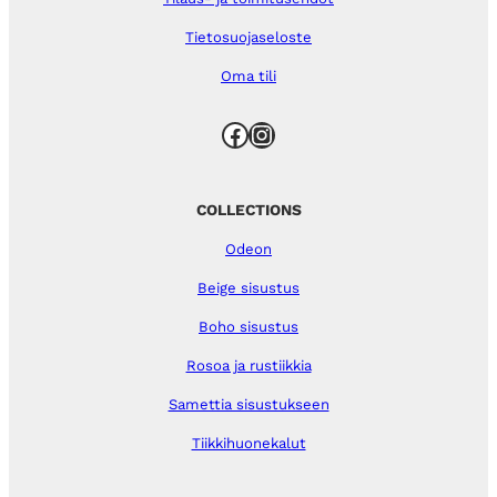
Tietosuojaseloste
Oma tili
Facebook
Instagram
COLLECTIONS
Odeon
Beige sisustus
Boho sisustus
Rosoa ja rustiikkia
Samettia sisustukseen
Tiikkihuonekalut