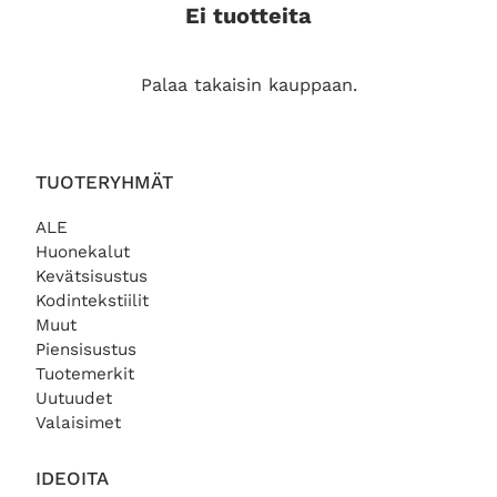
Ei tuotteita
Palaa takaisin kauppaan.
TUOTERYHMÄT
ALE
Huonekalut
Kevätsisustus
Kodintekstiilit
Muut
Piensisustus
Tuotemerkit
Uutuudet
Valaisimet
IDEOITA