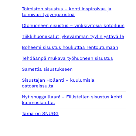
Toimiston sisustus – kohti inspiroivaa ja
toimivaa työympäristöä
Olohuoneen sisustus – vinkkivitosia kotoiluun
Tiikkihuonekalut jykevämmän tyylin ystävälle
Boheemi sisustus houkuttaa rentoutumaan
Tehdäänpä mukava työhuoneen sisustus
Samettia sisustukseen
Sisustajan Hollanti – kuulumisia
ostosreissulta
Nyt snuggaillaan! – Fiilistellen sisustus kohti
kaamoskautta.
Tämä on SNUGG