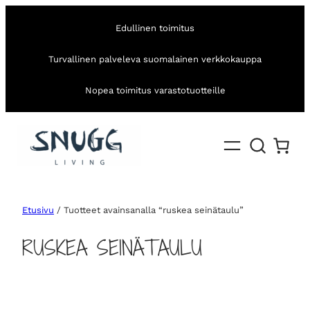
Edullinen toimitus
Turvallinen palveleva suomalainen verkkokauppa
Nopea toimitus varastotuotteille
Etusivu
/ Tuotteet avainsanalla “ruskea seinätaulu”
RUSKEA SEINÄTAULU