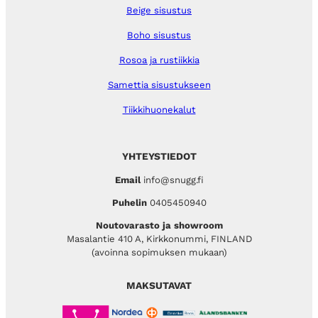
Beige sisustus
Boho sisustus
Rosoa ja rustiikkia
Samettia sisustukseen
Tiikkihuonekalut
YHTEYSTIEDOT
Email
info@snugg.fi
Puhelin
0405450940
Noutovarasto ja showroom
Masalantie 410 A, Kirkkonummi, FINLAND
(avoinna sopimuksen mukaan)
MAKSUTAVAT