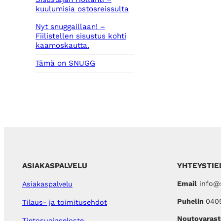
kuulumisia ostosreissulta
Nyt snuggaillaan! –
Fiilistellen sisustus kohti
kaamoskautta.
Tämä on SNUGG
ASIAKASPALVELU
YHTEYSTIE
Email
info@s
Asiakaspalvelu
Puhelin
040
Tilaus- ja toimitusehdot
Noutovarast
Tietosuojaseloste