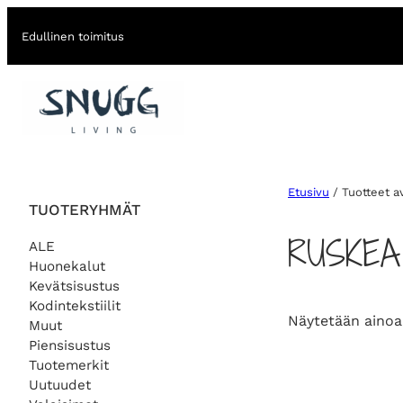
Edullinen toimitus
Etusivu
/ Tuotteet a
TUOTERYHMÄT
RUSKEA
ALE
Huonekalut
Kevätsisustus
Kodintekstiilit
Näytetään ainoa
Muut
Piensisustus
Tuotemerkit
Uutuudet