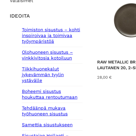
Valaisimet
IDEOITA
Toimiston sisustus – kohti
inspiroivaa ja toimivaa
työympäristöä
Olohuoneen sisustus –
vinkkivitosia kotoiluun
RAW METALLIC B
LAUTANEN 20, 2-S
Tiikkihuonekalut
jykevämmän tyylin
28,00
€
ystävälle
Boheemi sisustus
houkuttaa rentoutumaan
Tehdäänpä mukava
työhuoneen sisustus
Samettia sisustukseen
Sisustajan Hollanti –