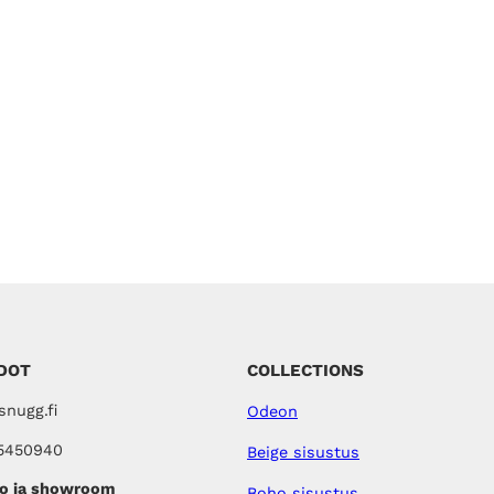
DOT
COLLECTIONS
nugg.fi
Odeon
5450940
Beige sisustus
o ja showroom
Boho sisustus