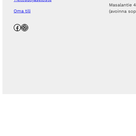
Masalantie 
Oma tili
(avoinna so
Facebook
Instagram