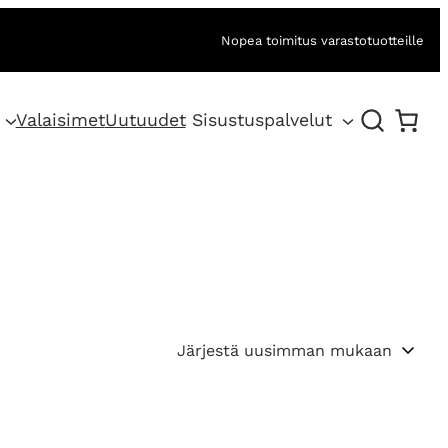
Nopea toimitus varastotuotteille
Valaisimet
Uutuudet
Sisustuspalvelut