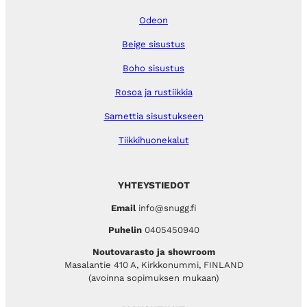
Odeon
Beige sisustus
Boho sisustus
Rosoa ja rustiikkia
Samettia sisustukseen
Tiikkihuonekalut
YHTEYSTIEDOT
Email
info@snugg.fi
Puhelin
0405450940
Noutovarasto ja showroom
Masalantie 410 A, Kirkkonummi, FINLAND
(avoinna sopimuksen mukaan)