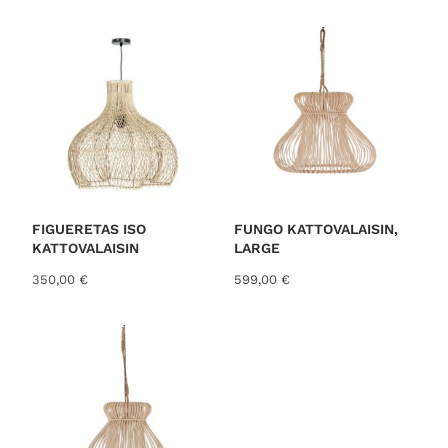
o
r
t
e
d
b
y
l
a
t
FIGUERETAS ISO
FUNGO KATTOVALAISIN,
KATTOVALAISIN
LARGE
e
s
350,00
€
599,00
€
t