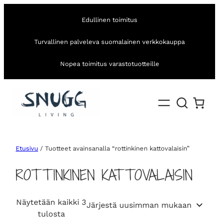
Edullinen toimitus
Turvallinen palveleva suomalainen verkkokauppa
Nopea toimitus varastotuotteille
Etusivu
/ Tuotteet avainsanalla “rottinkinen kattovalaisin”
ROTTINKINEN KATTOVALAISIN
Näytetään kaikki 3
S
tulosta