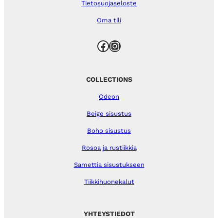
Tietosuojaseloste
Oma tili
Facebook
Instagram
COLLECTIONS
Odeon
Beige sisustus
Boho sisustus
Rosoa ja rustiikkia
Samettia sisustukseen
Tiikkihuonekalut
YHTEYSTIEDOT