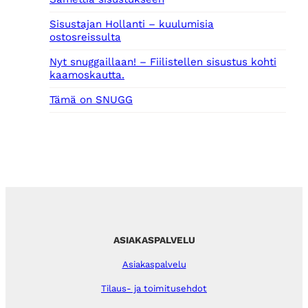
Sisustajan Hollanti – kuulumisia
ostosreissulta
Nyt snuggaillaan! – Fiilistellen sisustus kohti
kaamoskautta.
Tämä on SNUGG
ASIAKASPALVELU
Asiakaspalvelu
Tilaus- ja toimitusehdot