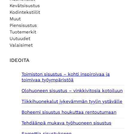
i
h
Kevätsisustus
n
i
e
n
Kodintekstiilit
n
t
Muut
h
a
Piensisustus
i
o
Tuotemerkit
n
n
Uutuudet
t
:
Valaisimet
a
9
o
9
l
9
IDEOITA
i
,
:
0
Toimiston sisustus – kohti inspiroivaa ja
1
0
toimivaa työympäristöä
1
9
€
Olohuoneen sisustus – vinkkivitosia kotoiluun
0
.
,
Tiikkihuonekalut jykevämmän tyylin ystävälle
0
0
Boheemi sisustus houkuttaa rentoutumaan
€
Tehdäänpä mukava työhuoneen sisustus
.
Samettia sisustukseen