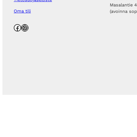
Masalantie 
Oma tili
(avoinna so
Facebook
Instagram