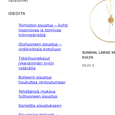
Valaisimet
IDEOITA
Toimiston sisustus – kohti
inspiroivaa ja toimivaa
työympäristöä
Olohuoneen sisustus –
vinkkivitosia kotoiluun
SUNDIAL LARGE S
KULTA
Tiikkihuonekalut
jykevämmän tyylin
99,00
€
ystävälle
Boheemi sisustus
houkuttaa rentoutumaan
Tehdäänpä mukava
työhuoneen sisustus
Samettia sisustukseen
Sisustajan Hollanti –