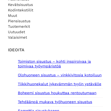
Kevätsisustus
Kodintekstiilit
Muut
Piensisustus
Tuotemerkit
Uutuudet
Valaisimet
IDEOITA
Toimiston sisustus – kohti inspiroivaa ja
toimivaa työympäristöä
Olohuoneen sisustus – vinkkivitosia kotoiluun
Tiikkihuonekalut jykevämmän tyylin ystävälle
Boheemi sisustus houkuttaa rentoutumaan
Tehdäänpä mukava työhuoneen sisustus
Samettia sisustukseen