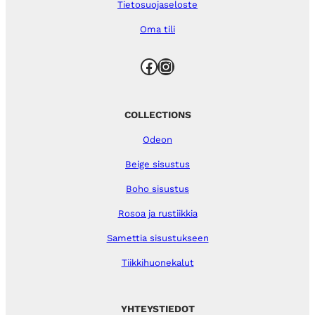
Tietosuojaseloste
Oma tili
Facebook
Instagram
COLLECTIONS
Odeon
Beige sisustus
Boho sisustus
Rosoa ja rustiikkia
Samettia sisustukseen
Tiikkihuonekalut
YHTEYSTIEDOT