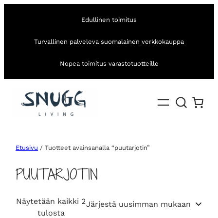
Edullinen toimitus
Turvallinen palveleva suomalainen verkkokauppa
Nopea toimitus varastotuotteille
Etusivu
/ Tuotteet avainsanalla “puutarjotin”
PUUTARJOTIN
Näytetään kaikki 2
S
tulosta