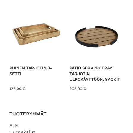
o
r
t
e
d
b
y
l
a
t
PUINEN TARJOTIN 3-
PATIO SERVING TRAY
SETTI
TARJOTIN
e
ULKOKÄYTTÖÖN, SACKIT
s
125,00
€
205,00
€
t
TUOTERYHMÄT
ALE
Huonekalut