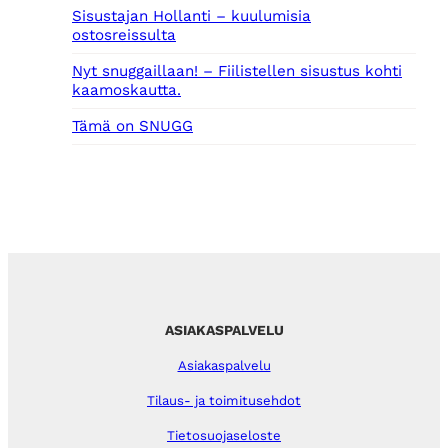
Sisustajan Hollanti – kuulumisia
ostosreissulta
Nyt snuggaillaan! – Fiilistellen sisustus kohti
kaamoskautta.
Tämä on SNUGG
ASIAKASPALVELU
Asiakaspalvelu
Tilaus- ja toimitusehdot
Tietosuojaseloste