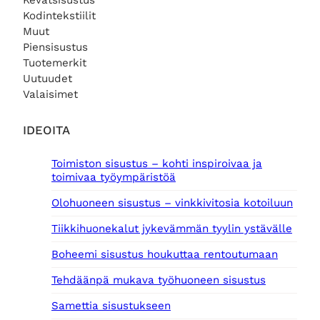
Kevätsisustus
Kodintekstiilit
Muut
Piensisustus
Tuotemerkit
Uutuudet
Valaisimet
IDEOITA
Toimiston sisustus – kohti inspiroivaa ja
toimivaa työympäristöä
Olohuoneen sisustus – vinkkivitosia kotoiluun
Tiikkihuonekalut jykevämmän tyylin ystävälle
Boheemi sisustus houkuttaa rentoutumaan
Tehdäänpä mukava työhuoneen sisustus
Samettia sisustukseen