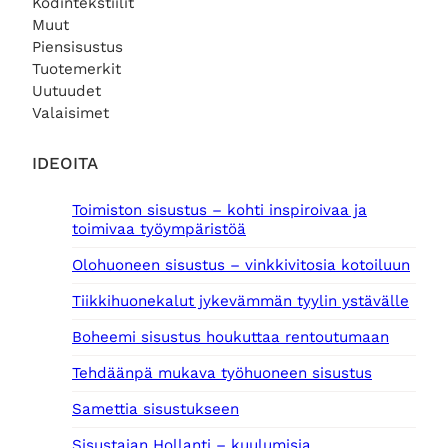
Kodintekstiilit
Muut
Piensisustus
Tuotemerkit
Uutuudet
Valaisimet
IDEOITA
Toimiston sisustus – kohti inspiroivaa ja
toimivaa työympäristöä
Olohuoneen sisustus – vinkkivitosia kotoiluun
Tiikkihuonekalut jykevämmän tyylin ystävälle
Boheemi sisustus houkuttaa rentoutumaan
Tehdäänpä mukava työhuoneen sisustus
Samettia sisustukseen
Sisustajan Hollanti – kuulumisia