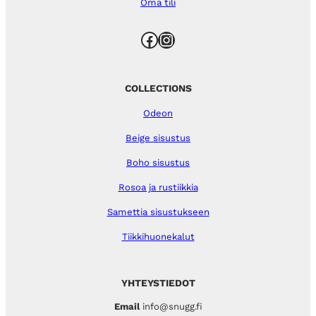
Oma tili
Facebook
Instagram
COLLECTIONS
Odeon
Beige sisustus
Boho sisustus
Rosoa ja rustiikkia
Samettia sisustukseen
Tiikkihuonekalut
YHTEYSTIEDOT
Email
info@snugg.fi