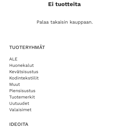
Ei tuotteita
Palaa takaisin kauppaan.
TUOTERYHMÄT
ALE
Huonekalut
Kevätsisustus
Kodintekstiilit
Muut
Piensisustus
Tuotemerkit
Uutuudet
Valaisimet
IDEOITA