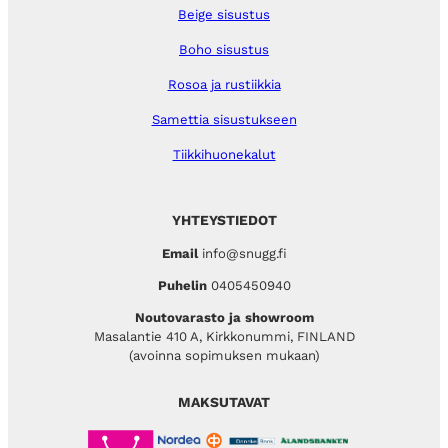
Beige sisustus
Boho sisustus
Rosoa ja rustiikkia
Samettia sisustukseen
Tiikkihuonekalut
YHTEYSTIEDOT
Email
info@snugg.fi
Puhelin
0405450940
Noutovarasto ja showroom
Masalantie 410 A, Kirkkonummi, FINLAND
(avoinna sopimuksen mukaan)
MAKSUTAVAT