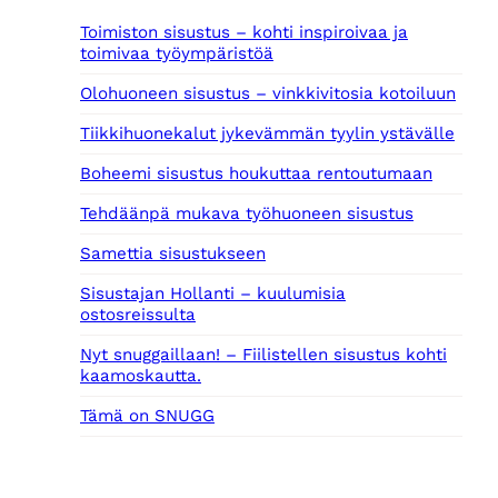
Toimiston sisustus – kohti inspiroivaa ja
toimivaa työympäristöä
Olohuoneen sisustus – vinkkivitosia kotoiluun
Tiikkihuonekalut jykevämmän tyylin ystävälle
Boheemi sisustus houkuttaa rentoutumaan
Tehdäänpä mukava työhuoneen sisustus
Samettia sisustukseen
Sisustajan Hollanti – kuulumisia
ostosreissulta
Nyt snuggaillaan! – Fiilistellen sisustus kohti
kaamoskautta.
Tämä on SNUGG