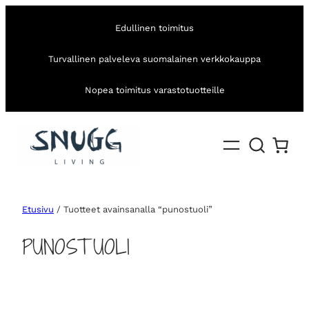
Edullinen toimitus
Turvallinen palveleva suomalainen verkkokauppa
Nopea toimitus varastotuotteille
Etusivu
/ Tuotteet avainsanalla “punostuoli”
PUNOSTUOLI