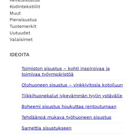
Kevätsisustus
Kodintekstiilit
Muut
Piensisustus
Tuotemerkit
Uutuudet
Valaisimet
IDEOITA
Toimiston sisustus – kohti inspiroivaa ja
toimivaa työympäristöä
Olohuoneen sisustus – vinkkivitosia kotoiluun
Tiikkihuonekalut jykevämmän tyylin ystävälle
Boheemi sisustus houkuttaa rentoutumaan
Tehdäänpä mukava työhuoneen sisustus
Samettia sisustukseen