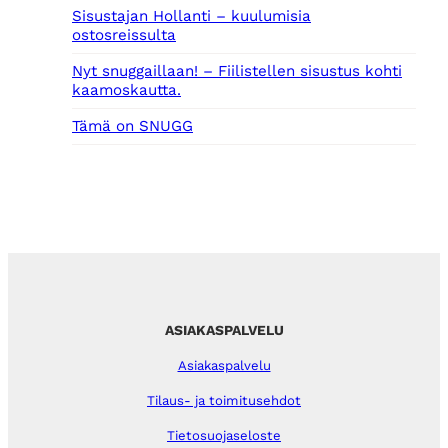
Sisustajan Hollanti – kuulumisia
ostosreissulta
Nyt snuggaillaan! – Fiilistellen sisustus kohti
kaamoskautta.
Tämä on SNUGG
ASIAKASPALVELU
Asiakaspalvelu
Tilaus- ja toimitusehdot
Tietosuojaseloste