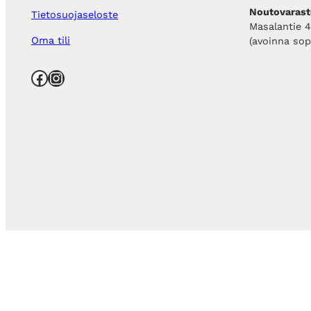
Noutovarast
Tietosuojaseloste
Masalantie 
Oma tili
(avoinna so
Facebook
Instagram