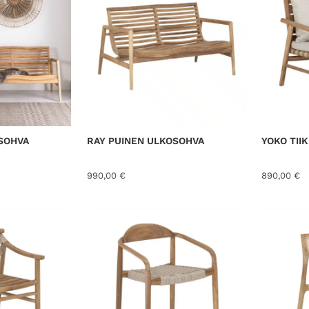
e
d
b
y
l
a
t
e
s
SOHVA
RAY PUINEN ULKOSOHVA
YOKO TII
t
990,00
€
890,00
€