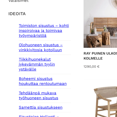
Valaisimet
IDEOITA
Toimiston sisustus – kohti
inspiroivaa ja toimivaa
työympäristöä
Olohuoneen sisustus –
vinkkivitosia kotoiluun
RAY PUINEN ULKO
KOLMELLE
Tiikkihuonekalut
jykevämmän tyylin
1290,00
€
ystävälle
Boheemi sisustus
houkuttaa rentoutumaan
Tehdäänpä mukava
työhuoneen sisustus
Samettia sisustukseen
Sisustajan Hollanti –