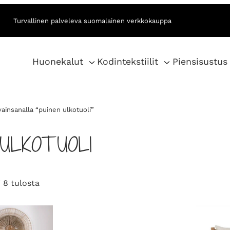
Turvallinen palveleva suomalainen verkkokauppa
Huonekalut
Kodintekstiilit
Piensisustus
vainsanalla “puinen ulkotuoli”
 ULKOTUOLI
S
 8 tulosta
o
r
t