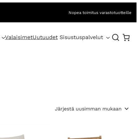
Nopea toimitus varastotuotteille
Valaisimet
Uutuudet
Sisustuspalvelut