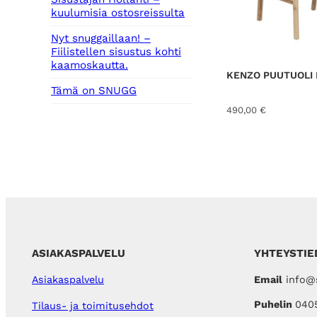
kuulumisia ostosreissulta
Nyt snuggaillaan! –
Fiilistellen sisustus kohti
kaamoskautta.
KENZO PUUTUOLI 
Tämä on SNUGG
490,00
€
ASIAKASPALVELU
YHTEYSTIE
Email
info@s
Asiakaspalvelu
Puhelin
040
Tilaus- ja toimitusehdot