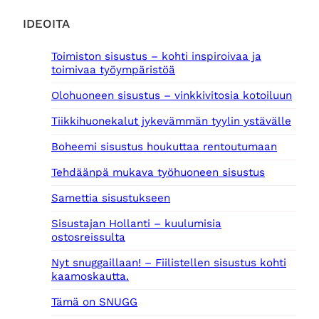
o
5
l
0
IDEOITA
i
,
:
0
Toimiston sisustus – kohti inspiroivaa ja
7
0
toimivaa työympäristöä
6
5
€
Olohuoneen sisustus – vinkkivitosia kotoiluun
,
.
0
Tiikkihuonekalut jykevämmän tyylin ystävälle
0
Boheemi sisustus houkuttaa rentoutumaan
€
.
Tehdäänpä mukava työhuoneen sisustus
Samettia sisustukseen
Sisustajan Hollanti – kuulumisia
ostosreissulta
Nyt snuggaillaan! – Fiilistellen sisustus kohti
kaamoskautta.
Tämä on SNUGG