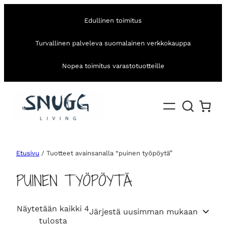
Edullinen toimitus
Turvallinen palveleva suomalainen verkkokauppa
Nopea toimitus varastotuotteille
Etusivu
/ Tuotteet avainsanalla “puinen työpöytä”
PUINEN TYÖPÖYTÄ
Näytetään kaikki 4
S
tulosta