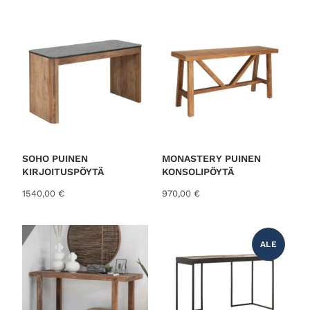
o
r
t
e
d
b
y
l
a
t
SOHO PUINEN
MONASTERY PUINEN
KIRJOITUSPÖYTÄ
KONSOLIPÖYTÄ
e
s
1540,00
€
970,00
€
t
ALE
T
U
O
T
E
A
L
E