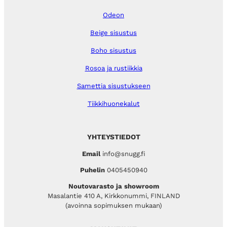
Odeon
Beige sisustus
Boho sisustus
Rosoa ja rustiikkia
Samettia sisustukseen
Tiikkihuonekalut
YHTEYSTIEDOT
Email
info@snugg.fi
Puhelin
0405450940
Noutovarasto ja showroom
Masalantie 410 A, Kirkkonummi, FINLAND
(avoinna sopimuksen mukaan)