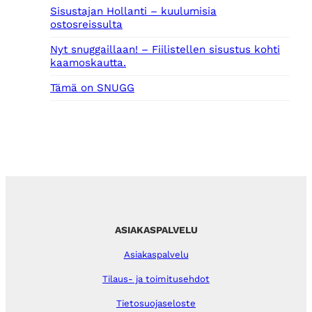
Sisustajan Hollanti – kuulumisia
ostosreissulta
Nyt snuggaillaan! – Fiilistellen sisustus kohti
kaamoskautta.
Tämä on SNUGG
ASIAKASPALVELU
Asiakaspalvelu
Tilaus- ja toimitusehdot
Tietosuojaseloste