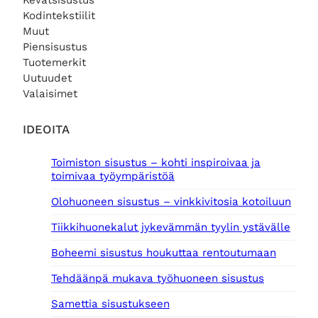
Kevätsisustus
Kodintekstiilit
Muut
Piensisustus
Tuotemerkit
Uutuudet
Valaisimet
IDEOITA
Toimiston sisustus – kohti inspiroivaa ja
toimivaa työympäristöä
Olohuoneen sisustus – vinkkivitosia kotoiluun
Tiikkihuonekalut jykevämmän tyylin ystävälle
Boheemi sisustus houkuttaa rentoutumaan
Tehdäänpä mukava työhuoneen sisustus
Samettia sisustukseen