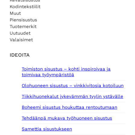
Kevätsisustus
Kodintekstiilit
Muut
Piensisustus
Tuotemerkit
Uutuudet
Valaisimet
IDEOITA
Toimiston sisustus – kohti inspiroivaa ja
toimivaa työympäristöä
Olohuoneen sisustus – vinkkivitosia kotoiluun
Tiikkihuonekalut jykevämmän tyylin ystävälle
Boheemi sisustus houkuttaa rentoutumaan
Tehdäänpä mukava työhuoneen sisustus
Samettia sisustukseen