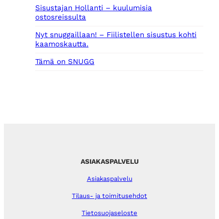
Sisustajan Hollanti – kuulumisia
ostosreissulta
Nyt snuggaillaan! – Fiilistellen sisustus kohti
kaamoskautta.
Tämä on SNUGG
ASIAKASPALVELU
Asiakaspalvelu
Tilaus- ja toimitusehdot
Tietosuojaseloste