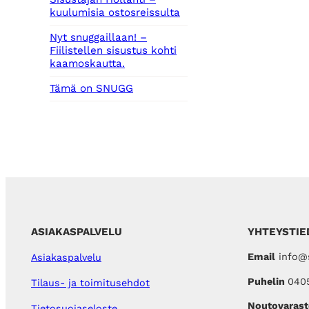
kuulumisia ostosreissulta
Nyt snuggaillaan! –
Fiilistellen sisustus kohti
kaamoskautta.
Tämä on SNUGG
ASIAKASPALVELU
YHTEYSTIE
Email
info@s
Asiakaspalvelu
Puhelin
040
Tilaus- ja toimitusehdot
Noutovarast
Tietosuojaseloste