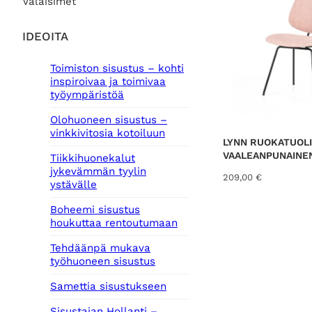
Valaisimet
IDEOITA
Toimiston sisustus – kohti
inspiroivaa ja toimivaa
työympäristöä
Olohuoneen sisustus –
vinkkivitosia kotoiluun
LYNN RUOKATUOLI
VAALEANPUNAINE
Tiikkihuonekalut
jykevämmän tyylin
209,00
€
ystävälle
Boheemi sisustus
houkuttaa rentoutumaan
Tehdäänpä mukava
työhuoneen sisustus
Samettia sisustukseen
Sisustajan Hollanti –