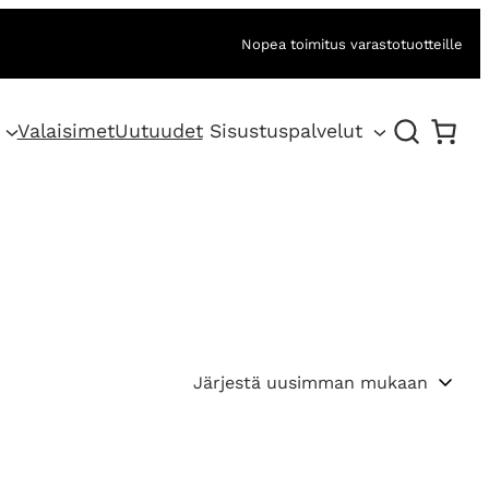
Nopea toimitus varastotuotteille
Valaisimet
Uutuudet
Sisustuspalvelut