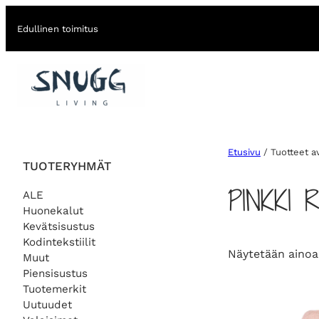
Edullinen toimitus
Etusivu
/ Tuotteet a
TUOTERYHMÄT
PINKKI
ALE
Huonekalut
Kevätsisustus
Kodintekstiilit
Näytetään ainoa
Muut
Piensisustus
Tuotemerkit
Uutuudet