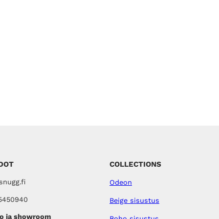
DOT
COLLECTIONS
nugg.fi
Odeon
5450940
Beige sisustus
o ja showroom
Boho sisustus