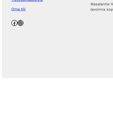
Masalantie 
Oma tili
(avoinna so
Facebook
Instagram