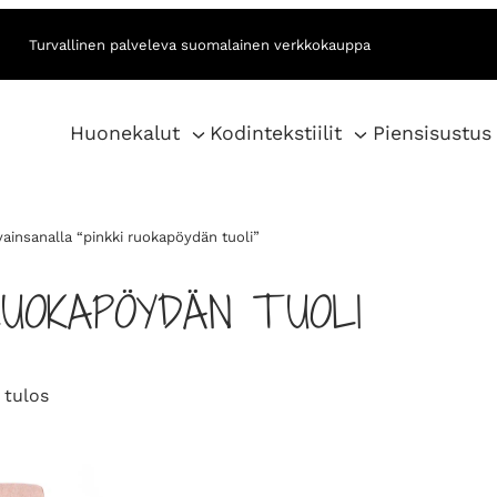
Turvallinen palveleva suomalainen verkkokauppa
Huonekalut
Kodintekstiilit
Piensisustus
vainsanalla “pinkki ruokapöydän tuoli”
 RUOKAPÖYDÄN TUOLI
 tulos