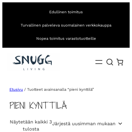
Edullinen toimitus
Turvallinen palveleva suomalainen verkkokauppa
Nopea toimitus varastotuotteille
Etusivu
/ Tuotteet avainsanalla “pieni kynttilä”
PIENI KYNTTILÄ
Näytetään kaikki 3
S
tulosta