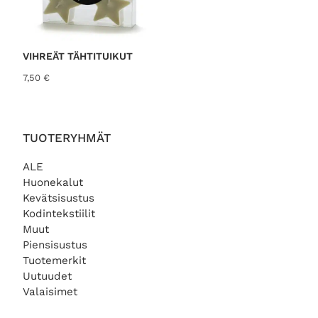
VIHREÄT TÄHTITUIKUT
7,50
€
TUOTERYHMÄT
ALE
Huonekalut
Kevätsisustus
Kodintekstiilit
Muut
Piensisustus
Tuotemerkit
Uutuudet
Valaisimet