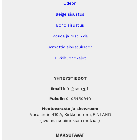
Odeon
Beige sisustus
Boho sisustus
Rosoa ja rustiikkia
Samettia sisustukseen
Tiikkihuonekalut
YHTEYSTIEDOT
Email
info@snugg.fi
Puhelin
0405450940
Noutovarasto ja showroom
Masalantie 410 A, Kirkkonummi, FINLAND
(avoinna sopimuksen mukaan)
MAKSUTAVAT