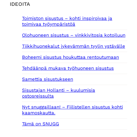
IDEOITA
Toimiston sisustus – kohti inspiroivaa ja
toimivaa työympäristöä
Olohuoneen sisustus – vinkkivitosia kotoiluun
Tiikkihuonekalut jykevämmän tyylin ystävälle
Boheemi sisustus houkuttaa rentoutumaan
Tehdäänpä mukava työhuoneen sisustus
Samettia sisustukseen
Sisustajan Hollanti – kuulumisia
ostosreissulta
Nyt snuggaillaan! – Fiilistellen sisustus kohti
kaamoskautta.
Tämä on SNUGG