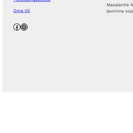
Masalantie 
Oma tili
(avoinna so
Facebook
Instagram