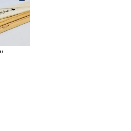
O
T
E
A
L
E
N
N
U
K
S
E
S
S
KU
A