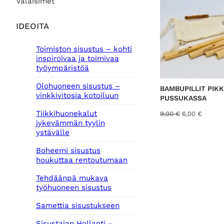
Valaisimet
IDEOITA
Toimiston sisustus – kohti
inspiroivaa ja toimivaa
työympäristöä
Olohuoneen sisustus –
BAMBUPILLIT PIK
vinkkivitosia kotoiluun
PUSSUKASSA
Tiikkihuonekalut
A
N
9,00
€
6,00
€
jykevämmän tyylin
l
y
ystävälle
k
k
u
y
Boheemi sisustus
p
i
houkuttaa rentoutumaan
e
n
r
e
Tehdäänpä mukava
ä
n
työhuoneen sisustus
i
h
n
i
Samettia sisustukseen
e
n
n
t
Sisustajan Hollanti –