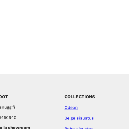
DOT
COLLECTIONS
nugg.fi
Odeon
5450940
Beige sisustus
o ja showroom
Boho sisustus