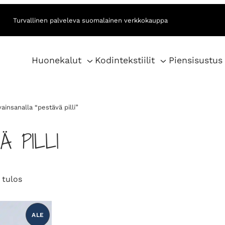
Turvallinen palveleva suomalainen verkkokauppa
Huonekalut
Kodintekstiilit
Piensisustus
ainsanalla “pestävä pilli”
Ä PILLI
 tulos
ALE
T
U