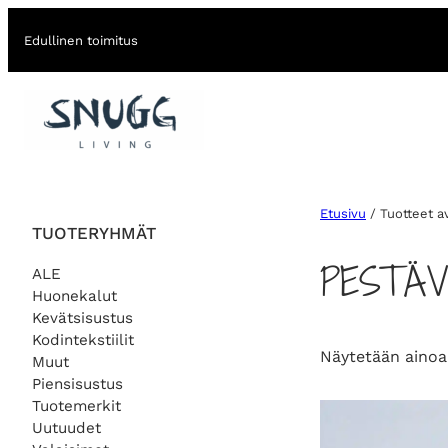
Edullinen toimitus
Etusivu
/ Tuotteet av
TUOTERYHMÄT
PESTÄV
ALE
Huonekalut
Kevätsisustus
Kodintekstiilit
Näytetään ainoa
Muut
Piensisustus
Tuotemerkit
Uutuudet