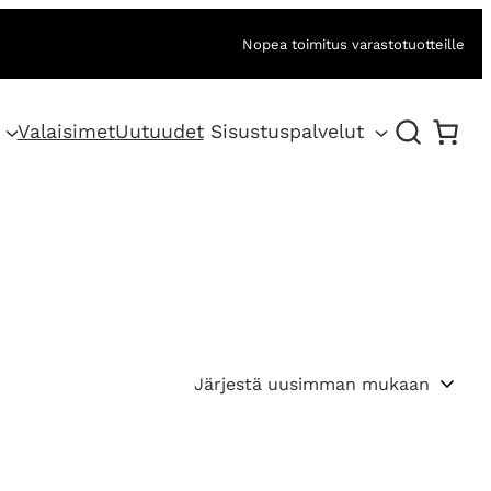
Nopea toimitus varastotuotteille
Valaisimet
Uutuudet
Sisustuspalvelut