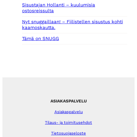
Sisustajan Hollanti – kuulumisia
ostosreissulta
Nyt snuggaillaan! – Fiilistellen sisustus kohti
kaamoskautta.
Tämä on SNUGG
ASIAKASPALVELU
Asiakaspalvelu
Tilaus- ja toimitusehdot
Tietosuojaseloste