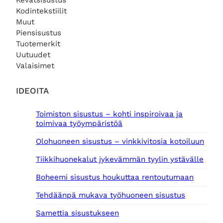
Kevätsisustus
Kodintekstiilit
Muut
Piensisustus
Tuotemerkit
Uutuudet
Valaisimet
IDEOITA
Toimiston sisustus – kohti inspiroivaa ja
toimivaa työympäristöä
Olohuoneen sisustus – vinkkivitosia kotoiluun
Tiikkihuonekalut jykevämmän tyylin ystävälle
Boheemi sisustus houkuttaa rentoutumaan
Tehdäänpä mukava työhuoneen sisustus
Samettia sisustukseen