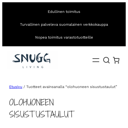
Edullinen toimitus
Turvallinen palveleva suomalainen verkkokauppa
Nopea toimitus varastotuotteille
Etusivu
/ Tuotteet avainsanalla “olohuoneen sisustustaulut”
OLOHUONEEN
SISUSTUSTAULUT