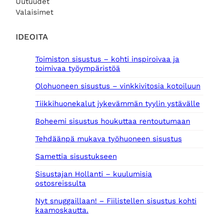
Uutuudet
Valaisimet
IDEOITA
Toimiston sisustus – kohti inspiroivaa ja
toimivaa työympäristöä
Olohuoneen sisustus – vinkkivitosia kotoiluun
Tiikkihuonekalut jykevämmän tyylin ystävälle
Boheemi sisustus houkuttaa rentoutumaan
Tehdäänpä mukava työhuoneen sisustus
Samettia sisustukseen
Sisustajan Hollanti – kuulumisia
ostosreissulta
Nyt snuggaillaan! – Fiilistellen sisustus kohti
kaamoskautta.