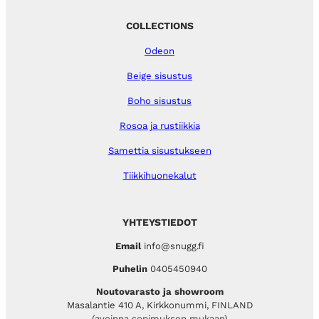
COLLECTIONS
Odeon
Beige sisustus
Boho sisustus
Rosoa ja rustiikkia
Samettia sisustukseen
Tiikkihuonekalut
YHTEYSTIEDOT
Email
info@snugg.fi
Puhelin
0405450940
Noutovarasto ja showroom
Masalantie 410 A, Kirkkonummi, FINLAND
(avoinna sopimuksen mukaan)