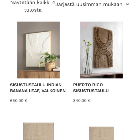
Näytetään kaikki 4
S
tulosta
o
r
t
e
d
b
y
l
a
t
SISUSTUSTAULU INDIAN
PUERTO RICO
BANANA LEAF, VALKOINEN
SISUSTUSTAULU
e
s
650,00
€
340,00
€
t