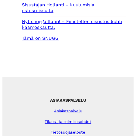
Sisustajan Hollanti – kuulumisia
ostosreissulta
Nyt snuggaillaan! – Fiilistellen sisustus kohti
kaamoskautta.
Tämä on SNUGG
ASIAKASPALVELU
Asiakaspalvelu
Tilaus- ja toimitusehdot
Tietosuojaseloste