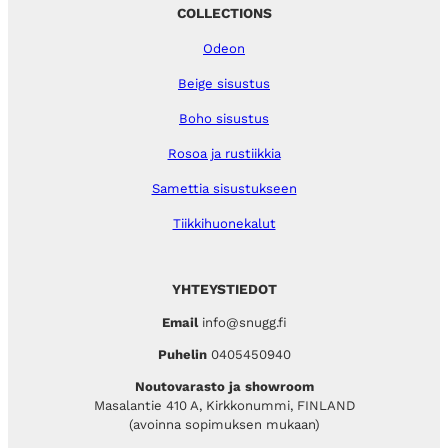
COLLECTIONS
Odeon
Beige sisustus
Boho sisustus
Rosoa ja rustiikkia
Samettia sisustukseen
Tiikkihuonekalut
YHTEYSTIEDOT
Email
info@snugg.fi
Puhelin
0405450940
Noutovarasto ja showroom
Masalantie 410 A, Kirkkonummi, FINLAND
(avoinna sopimuksen mukaan)