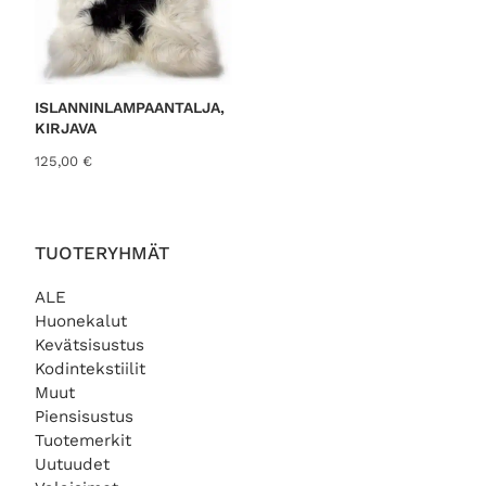
i
h
n
i
e
n
n
t
h
a
i
o
ISLANNINLAMPAANTALJA,
n
n
KIRJAVA
t
:
125,00
€
a
9
o
,
l
0
i
0
:
TUOTERYHMÄT
1
€
2
.
ALE
,
Huonekalut
0
Kevätsisustus
0
Kodintekstiilit
Muut
€
.
Piensisustus
Tuotemerkit
Uutuudet