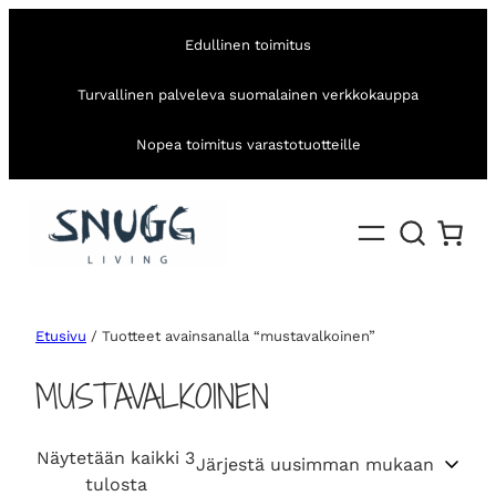
Edullinen toimitus
Turvallinen palveleva suomalainen verkkokauppa
Nopea toimitus varastotuotteille
Etusivu
/ Tuotteet avainsanalla “mustavalkoinen”
MUSTAVALKOINEN
Näytetään kaikki 3
S
tulosta