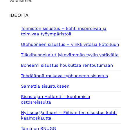
Valaisimet
IDEOITA
Toimiston sisustus – kohti inspiroivaa ja
toimivaa työympäristöä
Olohuoneen sisustus – vinkkivitosia kotoiluun
Tiikkihuonekalut jykevämmän tyylin ystävälle
Boheemi sisustus houkuttaa rentoutumaan
Tehdäänpä mukava työhuoneen sisustus
Samettia sisustukseen
Sisustajan Hollanti – kuulumisia
ostosreissulta
Nyt snuggaillaan! – Fiilistellen sisustus kohti
kaamoskautta.
Tämä on SNUGG