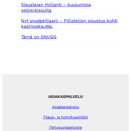
Sisustajan Hollanti – kuulumisia
ostosreissulta
Nyt snuggaillaan! – Fiilistellen sisustus kohti
kaamoskautta.
Tämä on SNUGG
ASIAKASPALVELU
Asiakaspalvelu
Tilaus- ja toimitusehdot
Tietosuojaseloste