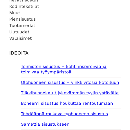
Kevätsisustus
Kodintekstiilit
Muut
Piensisustus
Tuotemerkit
Uutuudet
Valaisimet
IDEOITA
Toimiston sisustus – kohti inspiroivaa ja
toimivaa työympäristöä
Olohuoneen sisustus – vinkkivitosia kotoiluun
Tiikkihuonekalut jykevämmän tyylin ystävälle
Boheemi sisustus houkuttaa rentoutumaan
Tehdäänpä mukava työhuoneen sisustus
Samettia sisustukseen