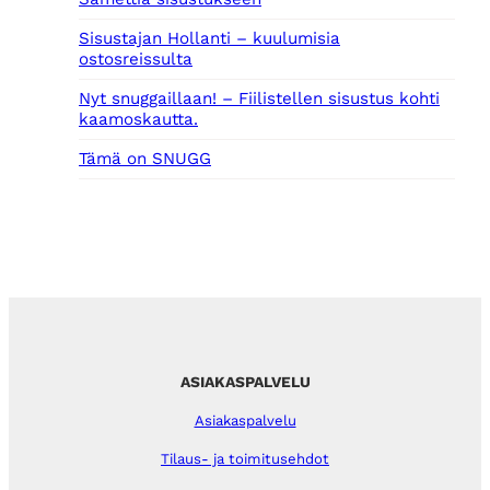
Sisustajan Hollanti – kuulumisia
ostosreissulta
Nyt snuggaillaan! – Fiilistellen sisustus kohti
kaamoskautta.
Tämä on SNUGG
ASIAKASPALVELU
Asiakaspalvelu
Tilaus- ja toimitusehdot