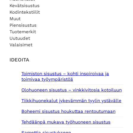
Kevätsisustus
Kodintekstiilit
Muut
Piensisustus
Tuotemerkit
Uutuudet
Valaisimet
IDEOITA
Toimiston sisustus – kohti inspiroivaa ja
toimivaa työympäristöä
Olohuoneen sisustus – vinkkivitosia kotoiluun
Tiikkihuonekalut jykevämmän tyylin ystävälle
Boheemi sisustus houkuttaa rentoutumaan
Tehdäänpä mukava työhuoneen sisustus
Samettia sisustukseen