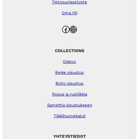
Tietosuojaseloste
Oma tili
Facebook
Instagram
COLLECTIONS
Odeon
Beige sisustus
Boho sisustus
Rosoa ja rustiikkia
Samettia sisustukseen
Tiikkihuonekalut
YHTEYSTIEDOT