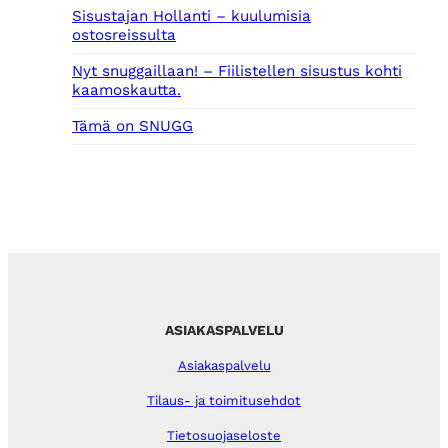
Sisustajan Hollanti – kuulumisia
ostosreissulta
Nyt snuggaillaan! – Fiilistellen sisustus kohti
kaamoskautta.
Tämä on SNUGG
ASIAKASPALVELU
Asiakaspalvelu
Tilaus- ja toimitusehdot
Tietosuojaseloste