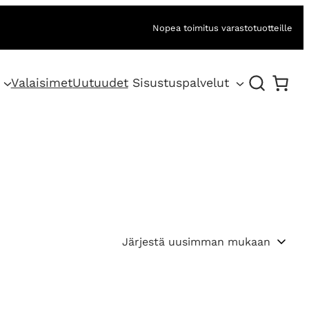
Nopea toimitus varastotuotteille
Valaisimet
Uutuudet
Sisustuspalvelut