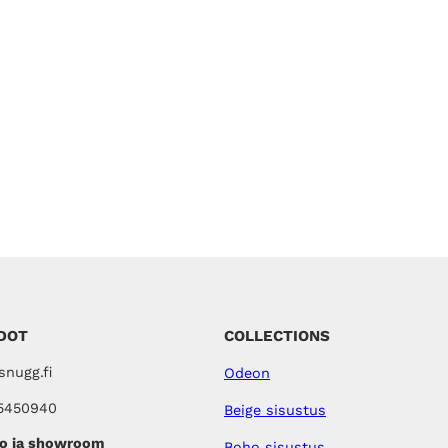
DOT
COLLECTIONS
nugg.fi
Odeon
5450940
Beige sisustus
o ja showroom
Boho sisustus