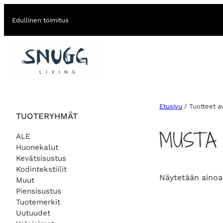
Edullinen toimitus
Etusivu
/ Tuotteet a
TUOTERYHMÄT
MUSTA
ALE
Huonekalut
Kevätsisustus
Kodintekstiilit
Näytetään ainoa
Muut
Piensisustus
Tuotemerkit
Uutuudet