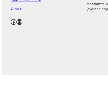
Masalantie 
Oma tili
(avoinna so
Facebook
Instagram