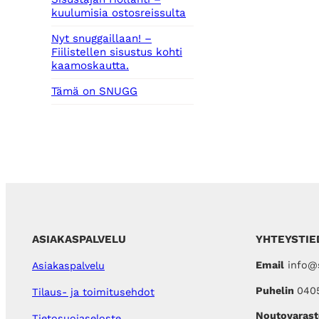
kuulumisia ostosreissulta
Nyt snuggaillaan! –
Fiilistellen sisustus kohti
kaamoskautta.
Tämä on SNUGG
ASIAKASPALVELU
YHTEYSTIE
Email
info@s
Asiakaspalvelu
Puhelin
040
Tilaus- ja toimitusehdot
Noutovarast
Tietosuojaseloste