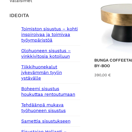
Valaisimet
IDEOITA
Toimiston sisustus – kohti
inspiroivaa ja toimivaa
työympäristöä
Olohuoneen sisustus –
vinkkivitosia kotoiluun
BUNGA COFFEETA
BY-BOO
Tiikkihuonekalut
jykevämmän tyylin
390,00
€
ystävälle
Boheemi sisustus
houkuttaa rentoutumaan
Tehdäänpä mukava
työhuoneen sisustus
Samettia sisustukseen
Sisustajan Hollanti –