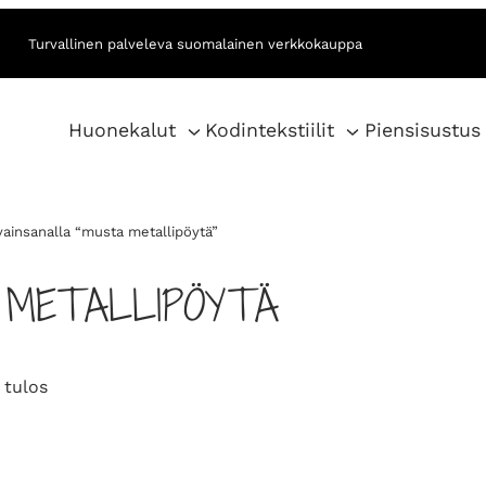
Turvallinen palveleva suomalainen verkkokauppa
Huonekalut
Kodintekstiilit
Piensisustus
vainsanalla “musta metallipöytä”
 METALLIPÖYTÄ
 tulos