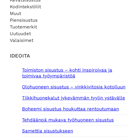
Kevätsisustus
Kodintekstiilit
Muut
Piensisustus
Tuotemerkit
Uutuudet
Valaisimet
IDEOITA
Toimiston sisustus – kohti inspiroivaa ja
toimivaa työympäristöä
Olohuoneen sisustus – vinkkivitosia kotoiluun
Tiikkihuonekalut jykevämmän tyylin ystävälle
Boheemi sisustus houkuttaa rentoutumaan
Tehdäänpä mukava työhuoneen sisustus
Samettia sisustukseen