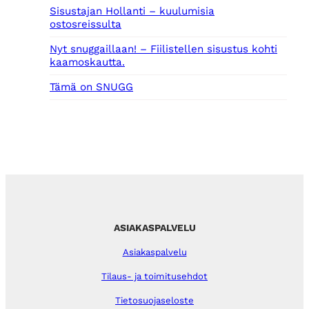
Sisustajan Hollanti – kuulumisia
ostosreissulta
Nyt snuggaillaan! – Fiilistellen sisustus kohti
kaamoskautta.
Tämä on SNUGG
ASIAKASPALVELU
Asiakaspalvelu
Tilaus- ja toimitusehdot
Tietosuojaseloste