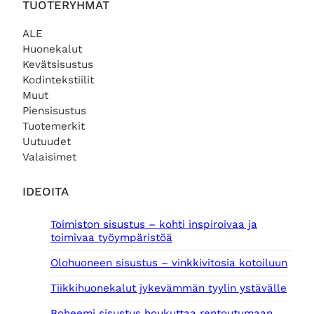
TUOTERYHMÄT
ALE
Huonekalut
Kevätsisustus
Kodintekstiilit
Muut
Piensisustus
Tuotemerkit
Uutuudet
Valaisimet
IDEOITA
Toimiston sisustus – kohti inspiroivaa ja
toimivaa työympäristöä
Olohuoneen sisustus – vinkkivitosia kotoiluun
Tiikkihuonekalut jykevämmän tyylin ystävälle
Boheemi sisustus houkuttaa rentoutumaan