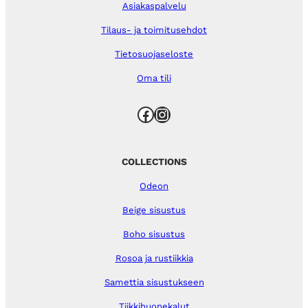
Asiakaspalvelu
Tilaus- ja toimitusehdot
Tietosuojaseloste
Oma tili
Facebook
Instagram
COLLECTIONS
Odeon
Beige sisustus
Boho sisustus
Rosoa ja rustiikkia
Samettia sisustukseen
Tiikkihuonekalut