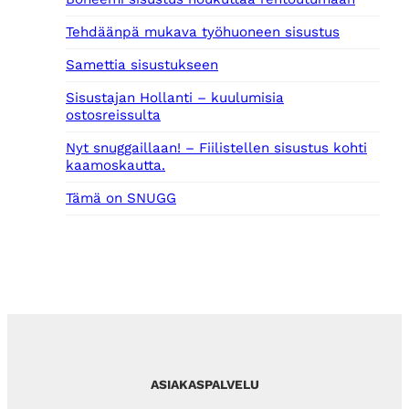
Tehdäänpä mukava työhuoneen sisustus
Samettia sisustukseen
Sisustajan Hollanti – kuulumisia
ostosreissulta
Nyt snuggaillaan! – Fiilistellen sisustus kohti
kaamoskautta.
Tämä on SNUGG
ASIAKASPALVELU