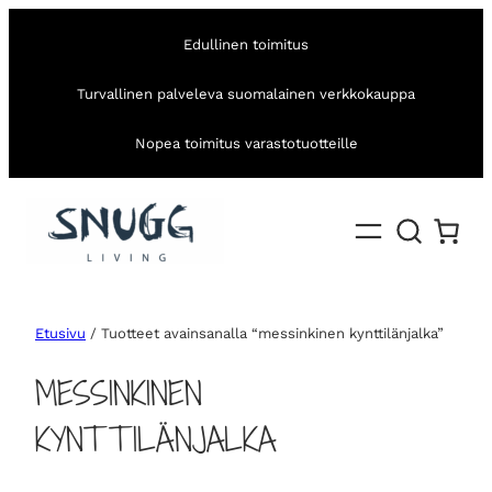
Edullinen toimitus
Turvallinen palveleva suomalainen verkkokauppa
Nopea toimitus varastotuotteille
Etusivu
/ Tuotteet avainsanalla “messinkinen kynttilänjalka”
MESSINKINEN
KYNTTILÄNJALKA