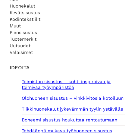
Huonekalut
Kevätsisustus
Kodintekstiilit
Muut
Piensisustus
Tuotemerkit
Uutuudet
Valaisimet
IDEOITA
Toimiston sisustus – kohti inspiroivaa ja
toimivaa työympäristöä
Olohuoneen sisustus – vinkkivitosia kotoiluun
Tiikkihuonekalut jykevämmän tyylin ystävälle
Boheemi sisustus houkuttaa rentoutumaan
Tehdäänpä mukava työhuoneen sisustus