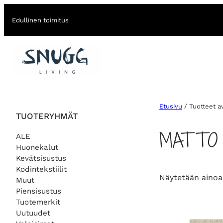
Edullinen toimitus
Etusivu
/ Tuotteet a
TUOTERYHMÄT
MATTO 
ALE
Huonekalut
Kevätsisustus
Kodintekstiilit
Näytetään ainoa
Muut
Piensisustus
Tuotemerkit
Uutuudet