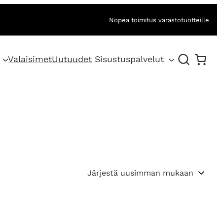
Nopea toimitus varastotuotteille
Valaisimet
Uutuudet
Sisustuspalvelut