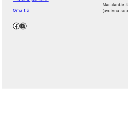
Masalantie 
Oma tili
(avoinna so
Facebook
Instagram