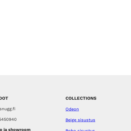
DOT
COLLECTIONS
nugg.fi
Odeon
5450940
Beige sisustus
o ja showroom
Boho sisustus