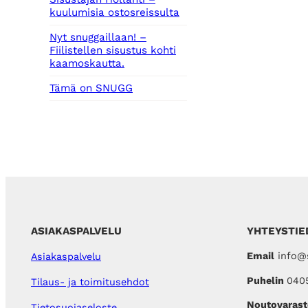
kuulumisia ostosreissulta
Nyt snuggaillaan! –
Fiilistellen sisustus kohti
kaamoskautta.
Tämä on SNUGG
ASIAKASPALVELU
YHTEYSTIE
Email
info@s
Asiakaspalvelu
Puhelin
040
Tilaus- ja toimitusehdot
Noutovarast
Tietosuojaseloste