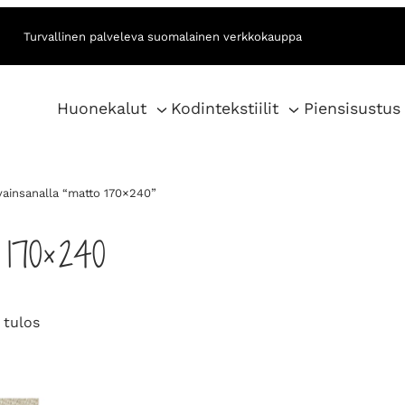
Turvallinen palveleva suomalainen verkkokauppa
Huonekalut
Kodintekstiilit
Piensisustus
vainsanalla “matto 170×240”
170×240
 tulos