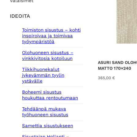
Valaisimet
IDEOITA
Toimiston sisustus – kohti
inspiroivaa ja toimivaa
työympäristöä
Olohuoneen sisustus –
vinkkivitosia kotoiluun
ASURI SAND OLO
MATTO 170×240
Tiikkihuonekalut
jykevämmän tyylin
365,00
€
ystävälle
Boheemi sisustus
houkuttaa rentoutumaan
Tehdäänpä mukava
työhuoneen sisustus
Samettia sisustukseen
Sisustajan Hollanti –